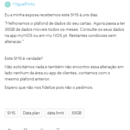
MiguelPinto
M
Eu a minha esposa recebemos este SMS à uns dias:
"Melhoramos o plafond de dados do seu cartao. Agora passa a ter
30GB de dados moveis todos os meses. Consulte os seus dados
na app myNOS ou em my.NOS.pt. Restantes condicoes sem
alteracao."
Este SMS é verdade?
Não solicitámos nada e também não encontro essa alteração em
lado nenhum da área ou app de clientes, contamos com o
mesmo plafond anterior.
Espero que não nos fidelize pois não o pedimos.
SMS
Data plan
data limit
30GB