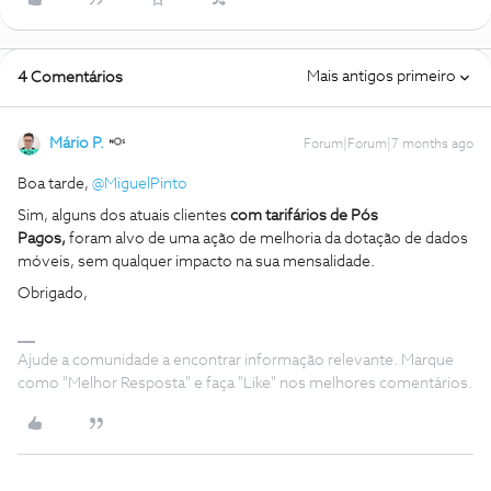
Mais antigos primeiro
4 Comentários
Mário P.
Forum|Forum|7 months ago
Boa tarde, ​
@MiguelPinto
Sim, alguns dos atuais clientes
com tarifários de Pós
Pagos,
foram alvo de uma ação de melhoria da dotação de dados
móveis, sem qualquer impacto na sua mensalidade.
Obrigado,
Ajude a comunidade a encontrar informação relevante. Marque
como "Melhor Resposta" e faça "Like" nos melhores comentários.