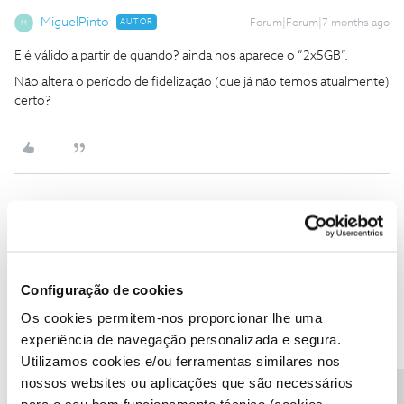
MiguelPinto
AUTOR
Forum|Forum|7 months ago
M
E é válido a partir de quando? ainda nos aparece o “2x5GB”.
Não altera o período de fidelização (que já não temos atualmente)
certo?
Olaf
Forum|Forum|7 months ago
Sem impacto no contrato deduzo que não exista renovação
Configuração de cookies
Os cookies permitem-nos proporcionar lhe uma
experiência de navegação personalizada e segura.
Utilizamos cookies e/ou ferramentas similares nos
João H.
Forum|Forum|7 months ago
nossos websites ou aplicações que são necessários