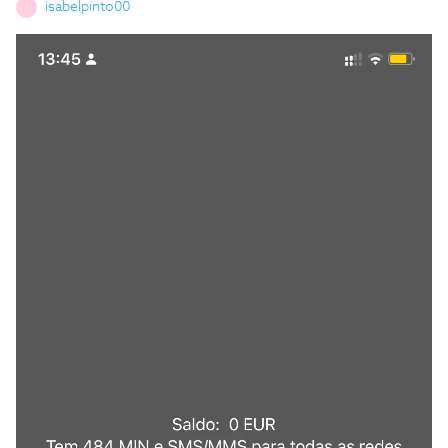
isabelpinto00
I