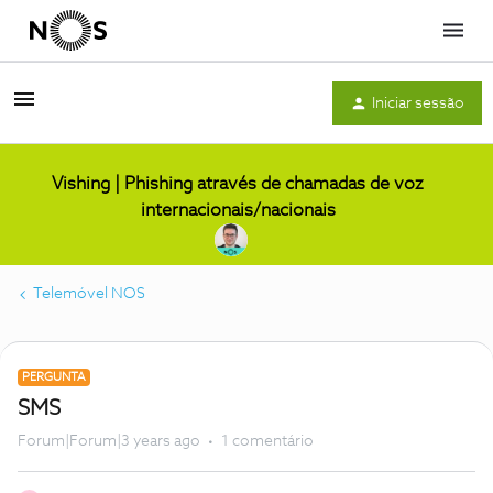
Menu
Iniciar sessão
Vishing | Phishing através de chamadas de voz
internacionais/nacionais
Telemóvel NOS
PERGUNTA
SMS
Forum|Forum|3 years ago
1 comentário