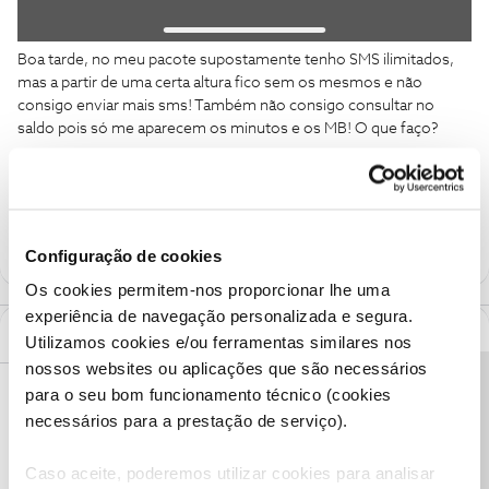
Boa tarde, no meu pacote supostamente tenho SMS ilimitados,
mas a partir de uma certa altura fico sem os mesmos e não
consigo enviar mais sms! Também não consigo consultar no
saldo pois só me aparecem os minutos e os MB! O que faço?
NOS
SMS
Configuração de cookies
Os cookies permitem-nos proporcionar lhe uma
experiência de navegação personalizada e segura.
1 Comentário
Utilizamos cookies e/ou ferramentas similares nos
nossos websites ou aplicações que são necessários
Precisa de ajuda?
João H.
para o seu bom funcionamento técnico (cookies
Forum|Forum|3 years ago
necessários para a prestação de serviço).
Boa tarde
@isabelpinto00
,
Agradecemos a sua mensagem. Vamos ajudar.
Caso aceite, poderemos utilizar cookies para analisar