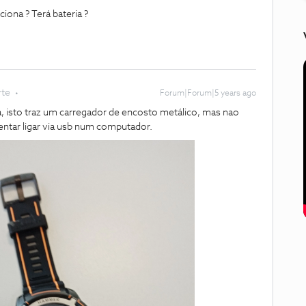
iona ? Terá bateria ?
te
Forum|Forum|5 years ago
a, isto traz um carregador de encosto metálico, mas nao
 tentar ligar via usb num computador.