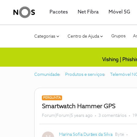
Pacotes
Net Fibra
Móvel 5G
Grupos
As
Categorias
Centro de Ajuda
Vishing | Phish
Comunidade
Produtos e serviços
Telemóvel N
PERGUNTA
Smartwatch Hammer GPS
Forum|Forum|5 years ago
3 comentários
19
Marina Sofia Durães da Silva
Byte