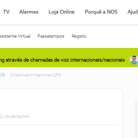
TV
Alarmes
Loja Online
Porquê a NOS
Aju
sistente Virtual
Passatempos
Registo
ing através de chamadas de voz internacionais/nacionais
OS
Smartwatch Hammer GPS
2 visualizações