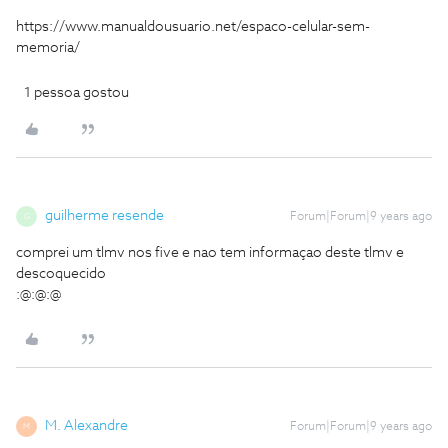
https://www.manualdousuario.net/espaco-celular-sem-
memoria/
1 pessoa gostou
guilherme resende
Forum|Forum|9 years ago
G
comprei um tlmv nos five e nao tem informaçao deste tlmv e
descoquecido
:@:@:@
M. Alexandre
Forum|Forum|9 years ago
M