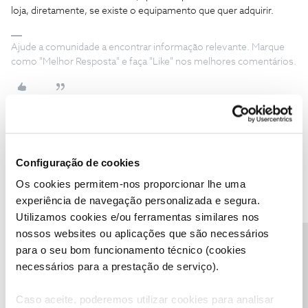
loja, diretamente, se existe o equipamento que quer adquirir.
Ajude a comunidade a encontrar informação relevante. Marque
como "Melhor Resposta" e faça "Like" nos melhores comentários.
Soraia Azevedo
Forum|Forum|8 years ago
S
Configuração de cookies
Queria saber se o telemovel nos five dual sim, que se encontra
Os cookies permitem-nos proporcionar lhe uma
no catalogo da troca de pontos se ainda esta disponivel nas lojas
experiência de navegação personalizada e segura.
nos??
Utilizamos cookies e/ou ferramentas similares nos
nossos websites ou aplicações que são necessários
Precisa de ajuda?
para o seu bom funcionamento técnico (cookies
necessários para a prestação de serviço).
Anonymous
Forum|Forum|8 years ago
A
Caso aceite, poderemos utilizar cookies para analisar