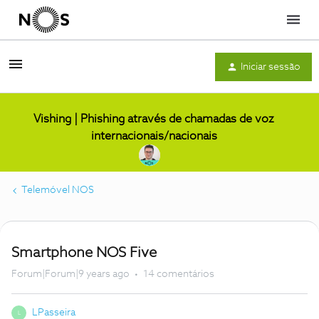
Menu
Iniciar sessão
Vishing | Phishing através de chamadas de voz
internacionais/nacionais
Telemóvel NOS
Smartphone NOS Five
Forum|Forum|9 years ago
14 comentários
LPasseira
L