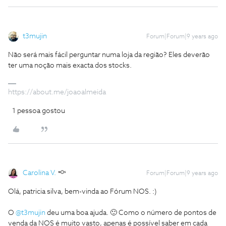
t3mujin
Forum|Forum|9 years ago
Não será mais fácil perguntar numa loja da região? Eles deverão
ter uma noção mais exacta dos stocks.
https://about.me/joaoalmeida
1 pessoa gostou
Carolina V.
Forum|Forum|9 years ago
Olá, patricia silva, bem-vinda ao Fórum NOS. :)
O
@t3mujin
deu uma boa ajuda. 🙂 Como o número de pontos de
venda da NOS é muito vasto, apenas é possível saber em cada