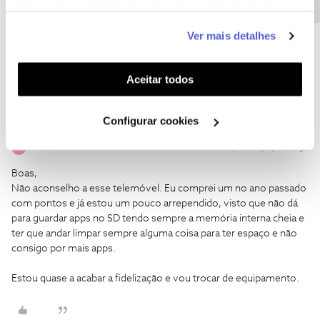
informação estatística (cookies de analítica), adaptar
O melhor será ver qual sao as lojas mais perto de si, e dirigir-se a
uma delas.
este serviço às suas preferências e apresentar-lhe
Ver mais detalhes
funcionalidades (cookies de personalização e
http://www.nos.pt/particulares/Pages/pontos-de-venda.aspx
funcionalidade) e adaptar anúncios aos seus interesses
(cookies de publicidade personalizada). Pode gerir a
Aceitar todos
utilização dos cookies clicando em "
Configurar
Cookies
".
Configurar cookies
ALVARO NUNES
Forum|Forum|8 years ago
A
Boas,
Não aconselho a esse telemóvel. Eu comprei um no ano passado
com pontos e já estou um pouco arrependido, visto que não dá
para guardar apps no SD tendo sempre a memória interna cheia e
ter que andar limpar sempre alguma coisa para ter espaço e não
consigo por mais apps.
Estou quase a acabar a fidelização e vou trocar de equipamento.