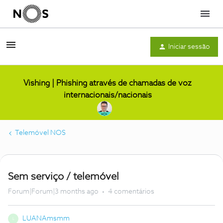
Menu
Iniciar sessão
Vishing | Phishing através de chamadas de voz
internacionais/nacionais
Telemóvel NOS
Sem serviço / telemóvel
Forum|Forum|3 months ago
4 comentários
LUANAmsmm
L