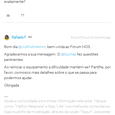
exatamente?
Rafaela F.
Forum|Forum|3 months ago
Bom dia ​
@LUANAmsmm
, bem-vinda ao Fórum NOS.
Agradecemos a sua mensagem. O ​
@Guimas
fez questões
pertinentes.
Ao reiniciar o equipamento a dificuldade mantém-se? Partilhe, por
favor, connosco mais detalhes sobre o que se passa para
podermos ajudar.
Obrigada
Ajude a comunidade a encontrar informação relevante. Marque
como "Melhor Resposta" e faça "Like" nos melhores comentários.
Siga os perfis da moderação, através da opção "Seguir", para estar