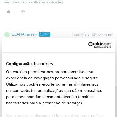
sempre a par das últimas novidades.
LUANAmsmm
AUTOR
Forum|Forum|3 months ago
L
Sim eu retirei o cartão e voltei a colocar várias vezes. Já reiniciei
várias vezes. Não consigo ligar para a linha pois não tenho serviço
nenhum.
tentei de tudo e continua tudo igual
Configuração de cookies
Os cookies permitem-nos proporcionar lhe uma
experiência de navegação personalizada e segura.
Utilizamos cookies e/ou ferramentas similares nos
nossos websites ou aplicações que são necessários
Precisa de ajuda?
Rafaela F.
Forum|Forum|3 months ago
para o seu bom funcionamento técnico (cookies
necessários para a prestação de serviço).
Agradecemos o seu feedback, ​
@LUANAmsmm
.
Está a utilizar o serviço em Portugal? Sugerimos que teste o
Caso aceite, poderemos utilizar cookies para analisar