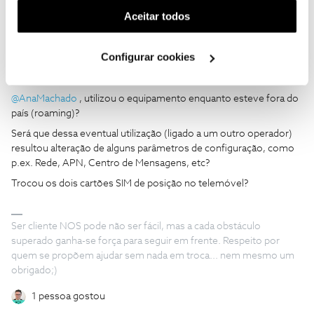
(cookies de publicidade personalizada). Pode gerir a
Aceitar todos
utilização dos cookies clicando em "
Configurar
Cookies
".
Configurar cookies
C24XXXX201
Forum|Forum|6 years ago
C
@AnaMachado
, utilizou o equipamento enquanto esteve fora do
país (roaming)?
Será que dessa eventual utilização (ligado a um outro operador)
resultou alteração de alguns parâmetros de configuração, como
p.ex. Rede, APN, Centro de Mensagens, etc?
Trocou os dois cartões SIM de posição no telemóvel?
Ser cliente NOS pode não ser fácil, mas a cada obstáculo
superado ganha-se força para seguir em frente. Respeito por
quem se propõem ajudar sem nada em troca... nem mesmo um
obrigado;)
1 pessoa gostou