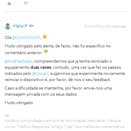
Mário P.
Forum|Forum|6 years ago
Olá
@C24XXXX201
,
Muito obrigado pelo alerta, de facto, não fui específico no
comentário anterior.
@AnaMachado
, compreendemos que já tenha reiniciado o
equipamento
duas vezes
, contudo, uma vez que fez os passos
indicados pelo
@Oscar7
, sugerimos que experimente novamente
reiniciar o dispositivo e, por favor, dê-nos o seu feedback.
Caso a dificuldade se mantenha, por favor, envie-nos uma
mensagem privada com os seus dados.
Muito obrigado.
Ajude a comunidade a encontrar informação relevante. Marque
como "Melhor Resposta" e faça "Like" nos melhores comentários.