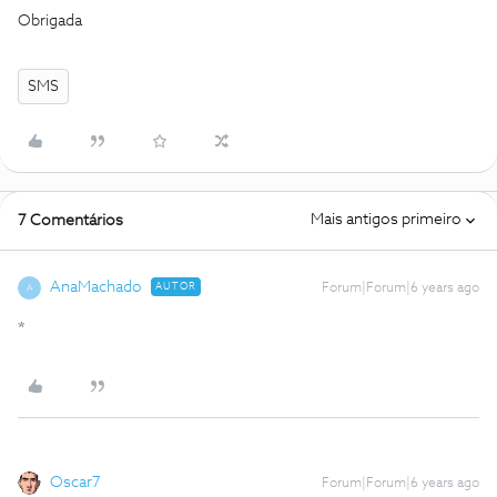
Obrigada
SMS
Mais antigos primeiro
7 Comentários
AnaMachado
AUTOR
Forum|Forum|6 years ago
A
*
Oscar7
Forum|Forum|6 years ago