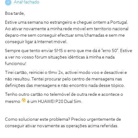
AnaMachado
A
Boa tarde,
Estive uma semana no estrangeiro e cheguei ontem a Portugal.
Ao ativar novamente a minha rede móvel em territorio nacional
deparo-me sem conseguir efectuar sms/chamadas e sem me
conseguir ligar à Internet móvel.
Sempre que tento enviar SMS o erro que me dá é "erro 50". Estive
a ver no vosso fórum situações idênticas à minha e nada
funcionou!
Tirei cartão, reiniciei o tlmv 2x, activei modo voo e desactivei e
não resultou. Tentei procurar pelo centro de mensagens nas
definições das mensagens e não encontro nada desse tópico.
Tenho outro cartão no telemóvel de outra rede e acontece o
mesmo
é um HUAWEI P20 Dual Sim.
Como solucionar este problema? Preciso urgentemente de
conseguir ativar novamente as operações acima referidas.