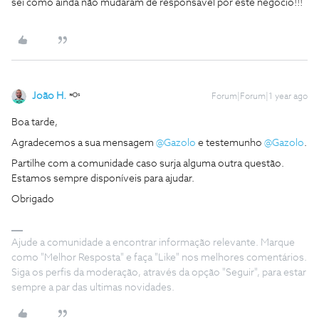
sei como ainda não mudaram de responsável por este negócio!!!
João H.
Forum|Forum|1 year ago
Boa tarde,
Agradecemos a sua mensagem
@Gazolo
e testemunho
@Gazolo
.
Partilhe com a comunidade caso surja alguma outra questão.
Estamos sempre disponíveis para ajudar.
Obrigado
Ajude a comunidade a encontrar informação relevante. Marque
como "Melhor Resposta" e faça "Like" nos melhores comentários.
Siga os perfis da moderação, através da opção "Seguir", para estar
sempre a par das ultimas novidades.