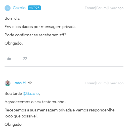
Gazolo
AUTOR
Forum|Forum|1 year ago
G
Bom dia,
Enviei os dados por mensagem privada.
Pode confirmar se receberam sff?
Obrigado.
João H.
Forum|Forum|1 year ago
Boa tarde
@Gazolo
,
Agradecemos o seu testemunho,
Recebemos a sua mensagem privada e vamos responder-lhe
logo que possível.
Obrigado