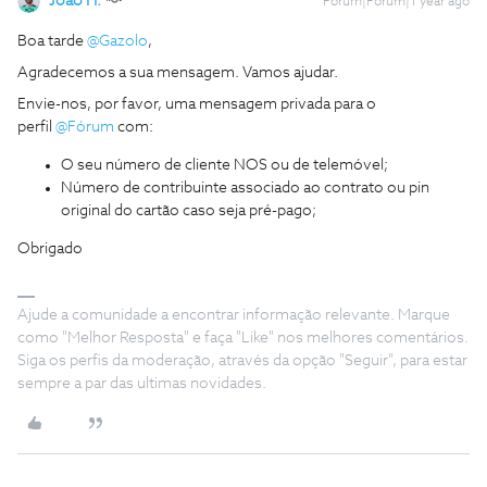
João H.
Forum|Forum|1 year ago
Boa tarde
@Gazolo
,
Agradecemos a sua mensagem. Vamos ajudar.
Envie-nos, por favor, uma mensagem privada para o
perfil
@Fórum
com:
O seu número de cliente NOS ou de telemóvel;
Número de contribuinte associado ao contrato ou pin
original do cartão caso seja pré-pago;
Obrigado
Ajude a comunidade a encontrar informação relevante. Marque
como "Melhor Resposta" e faça "Like" nos melhores comentários.
Siga os perfis da moderação, através da opção "Seguir", para estar
sempre a par das ultimas novidades.