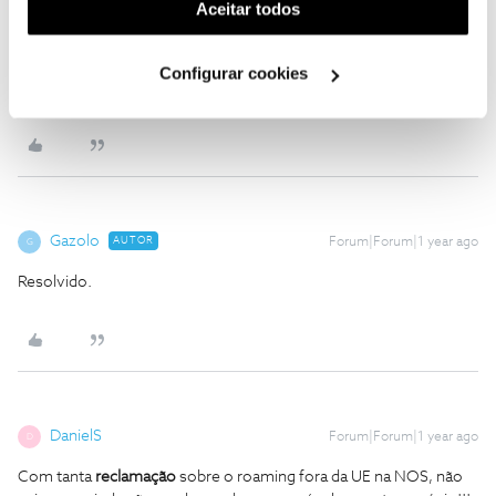
(cookies de publicidade personalizada). Pode gerir a
Aceitar todos
qualquer informação será do meu próprio conhecimento e
utilização dos cookies clicando em "
Configurar
experiência na NOS. As respostas oficiais da NOS apenas serão
Cookies
".
feitas pelos moderadores destacados no fórum.
Configurar cookies
1 pessoa gostou
Gazolo
AUTOR
Forum|Forum|1 year ago
G
Resolvido.
DanielS
Forum|Forum|1 year ago
D
Com tanta
reclamação
sobre o roaming fora da UE na NOS, não