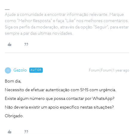
Ajude a comunidade a encontrar informação relevante. Marque
como "Melhor Resposta" e faça "Like" nos melhores comentários.
Siga os perfis da moderação, através da opção "Seguir", para estar
sempre a par das ultimas novidades.
Gazolo
AUTOR
Forum|Forum|1 year ago
G
Bom dia,
Necessito de efetuar autenticação com SMS com urgência.
Existe algum número que possa contactar por WhatsApp?
Não deveria existir um apoio específico nestas situações?
Obrigado.