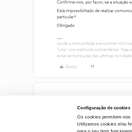
Confirme-nos, por favor, se a situação
Está impossibilitado de realizar comun
particular?
Obrigado
Ajude a comunidade a encontrar inform
"Like" nos melhores comentários. Siga o
estar sempre a par das ultimas novidade
Gosto
Configuração de cookies
Os cookies permitem-nos 
Utilizamos cookies e/ou f
para o seu bom funcioname