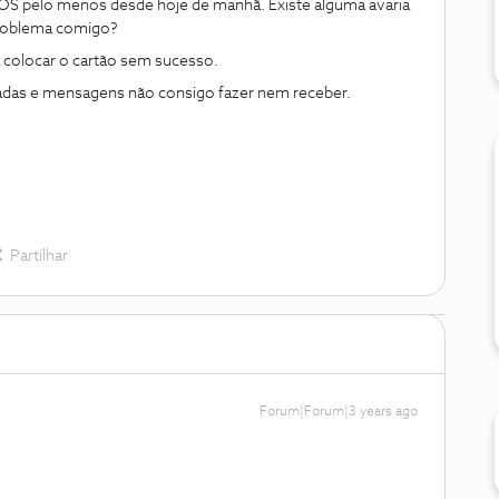
S pelo menos desde hoje de manhã. Existe alguma avaria
problema comigo?
ei a colocar o cartão sem sucesso.
das e mensagens não consigo fazer nem receber.
Partilhar
Forum|Forum|3 years ago