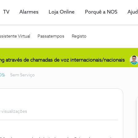
TV
Alarmes
Loja Online
Porquê a NOS
Aju
sistente Virtual
Passatempos
Registo
ing através de chamadas de voz internacionais/nacionais
OS
Sem Serviço
 visualizações