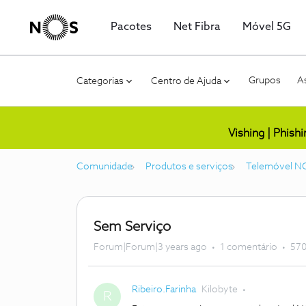
Pacotes
Net Fibra
Móvel 5G
Grupos
As
Categorias
Centro de Ajuda
Vishing | Phish
Comunidade
Produtos e serviços
Telemóvel N
Sem Serviço
Forum|Forum|3 years ago
1 comentário
570
Ribeiro.Farinha
Kilobyte
R