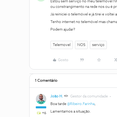
Estou sem serviço no meu telemóvel NO
ou constrangimento na rede nos ou é 
Já reiniciei o telemóvel e já tirei e volt
Tenho internet no telemóvel mas chama
Podem ajudar?
Telemovel
NOS
serviço
Gosto
1 Comentário
João H.
Gestor da comunidade
Boa tarde
@Ribeiro.Farinha
,
Lamentamos a situação.
+6