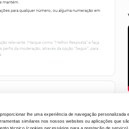
 se mantém.
icações para qualquer número, ou alguma numeração em
ação relevante. Marque como "Melhor Resposta" e faça
s perfis da moderação, através da opção "Seguir", para
s.
proporcionar lhe uma experiência de navegação personalizada e
erramentas similares nos nossos websites ou aplicações que sã
nto técnico (cookies necessários para a prestação de serviço)