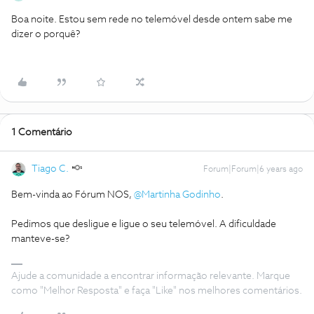
Boa noite. Estou sem rede no telemóvel desde ontem sabe me
dizer o porquê?
1 Comentário
Tiago C.
Forum|Forum|6 years ago
Bem-vinda ao Fórum NOS,
@Martinha Godinho
.
Pedimos que desligue e ligue o seu telemóvel. A dificuldade
manteve-se?
Ajude a comunidade a encontrar informação relevante. Marque
como "Melhor Resposta" e faça "Like" nos melhores comentários.