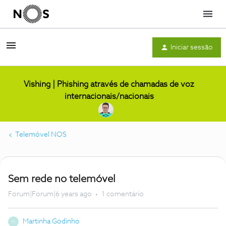
Menu
Iniciar sessão
Vishing | Phishing através de chamadas de voz
internacionais/nacionais
Telemóvel NOS
Sem rede no telemóvel
Forum|Forum|6 years ago
1 comentário
Martinha Godinho
M