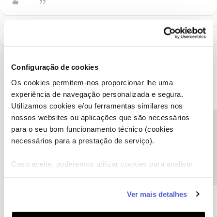
Configuração de cookies
Os cookies permitem-nos proporcionar lhe uma
experiência de navegação personalizada e segura.
Utilizamos cookies e/ou ferramentas similares nos
nossos websites ou aplicações que são necessários
Precisa de ajuda?
para o seu bom funcionamento técnico (cookies
necessários para a prestação de serviço).
Caso aceite, poderemos utilizar cookies para analisar
A poupança que COMBINA
informação estatística (cookies de analítica), adaptar
este serviço às suas preferências e apresentar-lhe
Ver mais detalhes
funcionalidades (cookies de personalização e
funcionalidade) e adaptar anúncios aos seus interesses