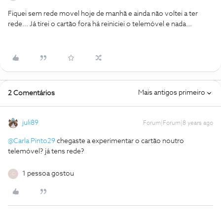
Fiquei sem rede movel hoje de manhã e ainda não voltei a ter
rede... Já tirei o cartão fora há reiniciei o telemóvel e nada...
Mais antigos primeiro
2 Comentários
juli89
Forum|Forum|8 years ago
@Carla Pinto29
chegaste a experimentar o cartão noutro
telemóvel? já tens rede?
1 pessoa gostou
C