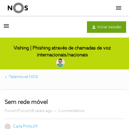
Menu
Iniciar sessão
Vishing | Phishing através de chamadas de voz
internacionais/nacionais
Telemóvel NOS
Sem rede móvel
Forum|Forum|8 years ago
2 comentários
Carla Pinto29
C