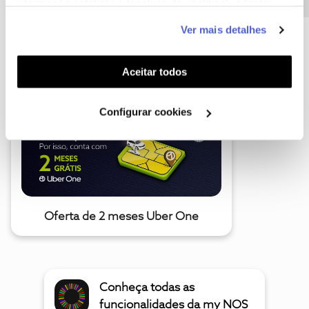
informação estatística (cookies de analítica), adaptar
este serviço às suas preferências e apresentar-lhe
Ver mais detalhes
funcionalidades (cookies de personalização e
A poupança que COMBINA
funcionalidade) e adaptar anúncios aos seus interesses
(cookies de publicidade personalizada). Pode gerir a
Aceitar todos
utilização dos cookies clicando em "
Configurar
Cookies
".
Configurar cookies
Oferta de 2 meses Uber One
Conheça todas as
funcionalidades da my NOS