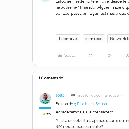
Estou sem rede no telemóvel desde terça
na Sobreira-Milharado. Alguém sabe o qu
por aqui passaram algumas) mas o que eu 
Telemovel
sem rede
Network I
Gosto
1 Comentário
João H.
Gestor da comunidade
Boa tarde ​
@Rita Maria Sousa
,
Agradecemos a sua mensagem.
+6
A falta de cobertura apenas ocorre em e
SIM noutro equipamento?