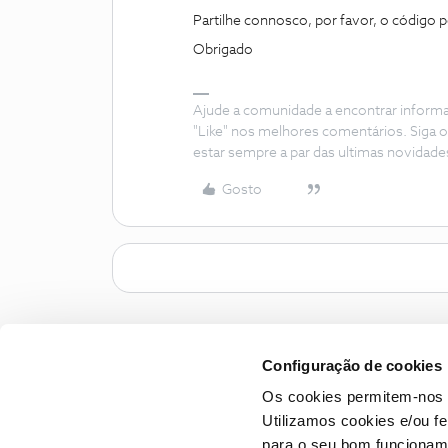
Partilhe connosco, por favor, o código
Obrigado
Ajude a comunidade a encontrar inform
"Like" nos melhores comentários. Siga o
estar sempre a par das ultimas novidade
Gosto
Configuração de cookies
Os cookies permitem-nos 
Utilizamos cookies e/ou f
para o seu bom funcioname