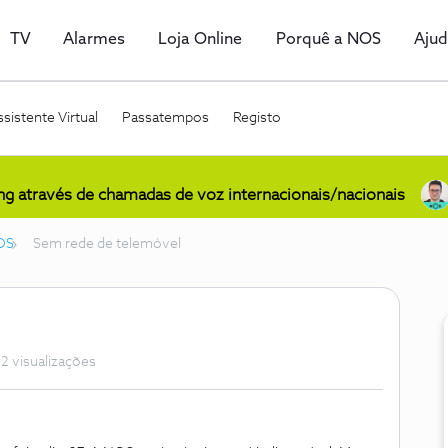
TV
Alarmes
Loja Online
Porquê a NOS
Aju
sistente Virtual
Passatempos
Registo
ing através de chamadas de voz internacionais/nacionais
OS
Sem rede de telemóvel
2 visualizações