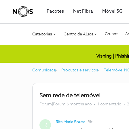
Pacotes
Net Fibra
Móvel 5G
Grupos
As
Categorias
Centro de Ajuda
Vishing | Phish
Comunidade
Produtos e serviços
Telemóvel N
Sem rede de telemóvel
Forum|Forum|6 months ago
1 comentário
2
Rita Maria Sousa
Bit
R