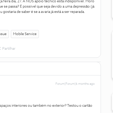
 feira dia, 27. A NOS apoio técnico está indisponível. Moro
e se passa? É possível que seja devido a uma depressão (já
gostaria de saber é se a avaria já está a ser reparada.
ssue
Mobile Service
Partilhar
Forum|Forum|6 months ago
spaços interiores ou também no exterior? Testou o cartão