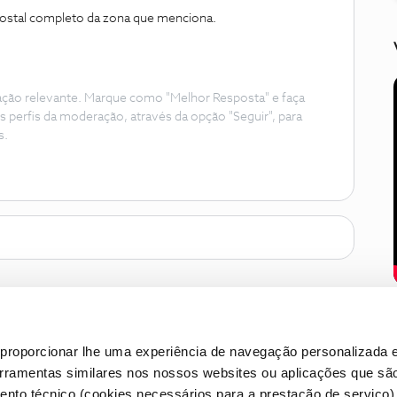
 postal completo da zona que menciona.
ação relevante. Marque como "Melhor Resposta" e faça
s perfis da moderação, através da opção "Seguir", para
s.
proporcionar lhe uma experiência de navegação personalizada e
erramentas similares nos nossos websites ou aplicações que sã
nto técnico (cookies necessários para a prestação de serviço)