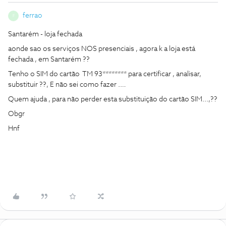
ferrao
F
Santarém - loja fechada
aonde sao os serviços NOS presenciais , agora k a loja está
fechada , em Santarém ??
Tenho o SIM do cartão TM 93******** para certificar , analisar,
substituir ??, E não sei como fazer .…
Quem ajuda , para não perder esta substituição do cartão SIM...,??
Obgr
Hnf