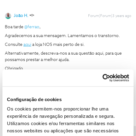
João H.
Forum|Forum|3 years ago
Boa tarde
@ferrao
,
Agradecemos a sua mensagem. Lamentamos o transtorno.
Consulte
aqui
a loja NOS mais perto de si.
Alternativamente, descreva-nos a sua questão aqui, para que
possamos prestar a melhor ajuda.
Obrigado
Ajude a comunidade a encontrar informação relevante. Marque
como "Melhor Resposta" e faça "Like" nos melhores comentários.
Configuração de cookies
Siga os perfis da moderação, através da opção "Seguir", para estar
sempre a par das ultimas novidades.
Os cookies permitem-nos proporcionar lhe uma
experiência de navegação personalizada e segura.
Utilizamos cookies e/ou ferramentas similares nos
nossos websites ou aplicações que são necessários