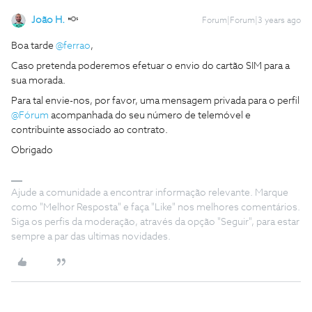
João H.
Forum|Forum|3 years ago
Boa tarde
@ferrao
,
Caso pretenda poderemos efetuar o envio do cartão SIM para a
sua morada.
Para tal envie-nos, por favor, uma mensagem privada para o perfil
@Fórum
acompanhada do seu número de telemóvel e
contribuinte associado ao contrato.
Obrigado
Ajude a comunidade a encontrar informação relevante. Marque
como "Melhor Resposta" e faça "Like" nos melhores comentários.
Siga os perfis da moderação, através da opção "Seguir", para estar
sempre a par das ultimas novidades.