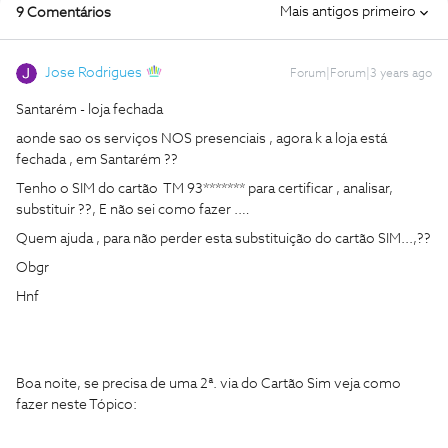
Mais antigos primeiro
9 Comentários
Jose Rodrigues
Forum|Forum|3 years ago
Santarém - loja fechada
aonde sao os serviços NOS presenciais , agora k a loja está
fechada , em Santarém ??
Tenho o SIM do cartão TM 93******* para certificar , analisar,
substituir ??, E não sei como fazer .…
Quem ajuda , para não perder esta substituição do cartão SIM...,??
Obgr
Hnf
Boa noite, se precisa de uma 2ª. via do Cartão Sim veja como
fazer neste Tópico: