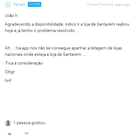
ferrao
AUTOR
Forum|Forum|3 years ago
F
João h.
Agradecendo a disponibilidade, indico k a loja de Santarém reabriu
hoje e já tenho o problema resolvido …
Ah ... Na app nos não se consegue apanhar a listagem de lojas
nacionais onde esteja a loja de Santarém .…
Fica à consideração
Obgr
hnf
1 pessoa gostou