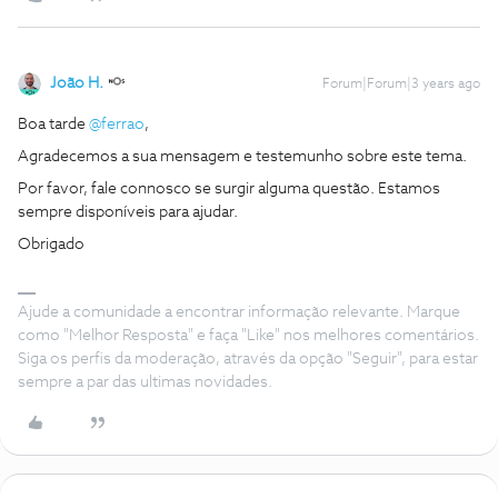
João H.
Forum|Forum|3 years ago
Boa tarde
@ferrao
,
Agradecemos a sua mensagem e testemunho sobre este tema.
Por favor, fale connosco se surgir alguma questão. Estamos
sempre disponíveis para ajudar.
Obrigado
Ajude a comunidade a encontrar informação relevante. Marque
como "Melhor Resposta" e faça "Like" nos melhores comentários.
Siga os perfis da moderação, através da opção "Seguir", para estar
sempre a par das ultimas novidades.