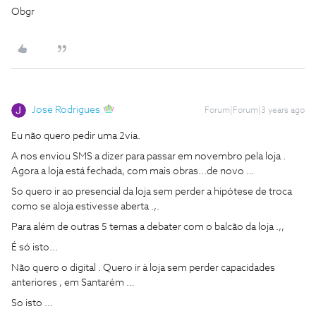
Obgr
Jose Rodrigues
Forum|Forum|3 years ago
Eu não quero pedir uma 2via.
A nos enviou SMS a dizer para passar em novembro pela loja .
Agora a loja está fechada, com mais obras...de novo …
So quero ir ao presencial da loja sem perder a hipótese de troca
como se aloja estivesse aberta .,.
Para além de outras 5 temas a debater com o balcão da loja .,,
É só isto...
Não quero o digital . Quero ir à loja sem perder capacidades
anteriores , em Santarém …
So isto ...