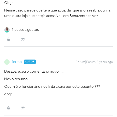
Obgr
Nesse caso parece que terá que aguardar que a loja reabra ou ir a
uma outra loja que esteja acessível, em Benavente talvez.
1 pessoa gostou
ferrao
AUTOR
Forum|Forum|3 years ago
F
Desapareceu o comentário novo .…
Novo resumo :
Quem é o funcionário nos k dá a cara por este assunto ???
obgr