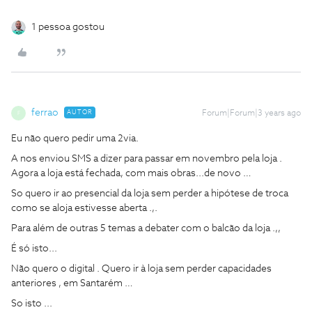
1 pessoa gostou
ferrao
AUTOR
Forum|Forum|3 years ago
F
Eu não quero pedir uma 2via.
A nos enviou SMS a dizer para passar em novembro pela loja .
Agora a loja está fechada, com mais obras...de novo …
So quero ir ao presencial da loja sem perder a hipótese de troca
como se aloja estivesse aberta .,.
Para além de outras 5 temas a debater com o balcão da loja .,,
É só isto...
Não quero o digital . Quero ir à loja sem perder capacidades
anteriores , em Santarém …
So isto ...