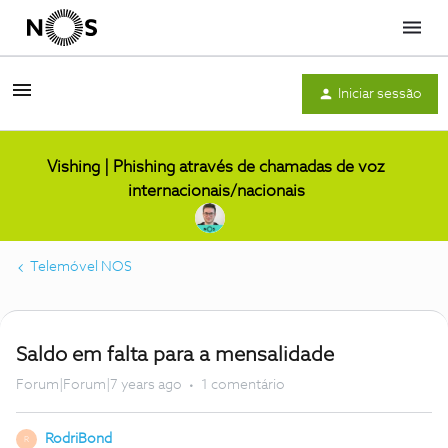
Menu
Iniciar sessão
Vishing | Phishing através de chamadas de voz
internacionais/nacionais
Telemóvel NOS
Saldo em falta para a mensalidade
Forum|Forum|7 years ago
1 comentário
RodriBond
R