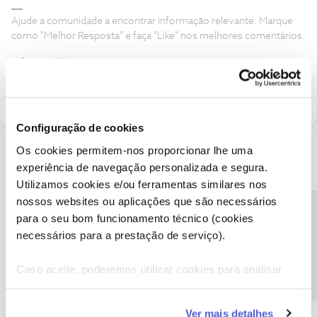
Ajude a comunidade a encontrar informação relevante. Marque
como "Melhor Resposta" e faça "Like" nos melhores comentários.
Configuração de cookies
Os cookies permitem-nos proporcionar lhe uma
experiência de navegação personalizada e segura.
Utilizamos cookies e/ou ferramentas similares nos
nossos websites ou aplicações que são necessários
Precisa de ajuda?
para o seu bom funcionamento técnico (cookies
necessários para a prestação de serviço).
Caso aceite, poderemos utilizar cookies para analisar
informação estatística (cookies de analítica), adaptar
A poupança que COMBINA
este serviço às suas preferências e apresentar-lhe
Ver mais detalhes