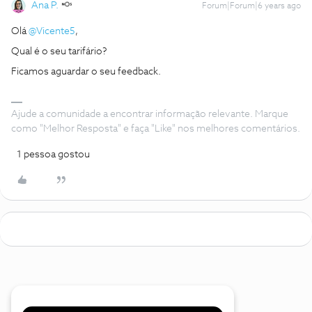
Ana P.
Forum|Forum|6 years ago
Olá
@Vicente5
,
Qual é o seu tarifário?
Ficamos aguardar o seu feedback.
Ajude a comunidade a encontrar informação relevante. Marque
como "Melhor Resposta" e faça "Like" nos melhores comentários.
1 pessoa gostou