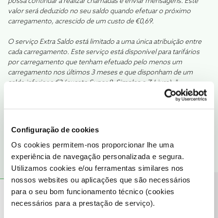
possa continuar a realizar chamadas e enviar mensagens. Este
valor será deduzido no seu saldo quando efetuar o próximo
carregamento, acrescido de um custo de €0,69​.
O serviço Extra Saldo está limitado a uma única atribuição entre
cada carregamento. Este serviço está disponível para tarifários
por carregamento que tenham efetuado pelo menos um
carregamento nos últimos 3 meses e que disponham de um
saldo inferior a €2 (exceto Super 8, Simples e Z-Livre). "​
http://www.nos.pt/particulares/telemovel/servicos/Paginas/Ges
tao-de-Saldo.aspx
Configuração de cookies
1 pessoa gostou
Os cookies permitem-nos proporcionar lhe uma
experiência de navegação personalizada e segura.
Utilizamos cookies e/ou ferramentas similares nos
nossos websites ou aplicações que são necessários
Precisa de ajuda?
para o seu bom funcionamento técnico (cookies
Vicente5
Forum|Forum|6 years ago
V
necessários para a prestação de serviço).
Eu tenho saldo extra no telemóvel e não consigo fazer chamadas