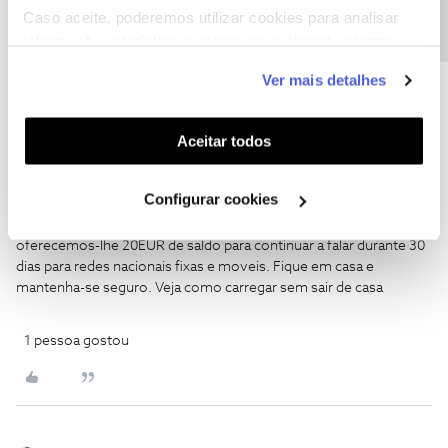
o prazo e até ao fim do mês
Caso aceite, poderemos utilizar cookies para analisar
informação estatística (cookies de analítica), adaptar
este serviço às suas preferências e apresentar-lhe
1 pessoa gostou
Ver mais detalhes
funcionalidades (cookies de personalização e
funcionalidade) e adaptar anúncios aos seus interesses
(cookies de publicidade personalizada). Pode gerir a
Aceitar todos
utilização dos cookies clicando em "
Configurar
Cookies
".
Vicente5
Forum|Forum|6 years ago
V
Configurar cookies
Neste contexto de saude publica, em que deve ficar em casa,
oferecemos-lhe 20EUR de saldo para continuar a falar durante 30
dias para redes nacionais fixas e moveis. Fique em casa e
mantenha-se seguro. Veja como carregar sem sair de casa
1 pessoa gostou