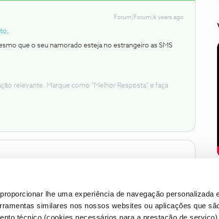
Forum|Forum|6 years ago
to
.
 mesmo que o seu namorado esteja no estrangeiro as SMS
ação relevante. Marque como "Melhor Resposta" e faça
proporcionar lhe uma experiência de navegação personalizada e
erramentas similares nos nossos websites ou aplicações que sã
nto técnico (cookies necessários para a prestação de serviço)