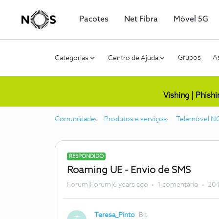
Pacotes
Net Fibra
Móvel 5G
Grupos
As
Categorias
Centro de Ajuda
Vishing | Phish
Comunidade
Produtos e serviços
Telemóvel N
RESPONDIDO
Roaming UE - Envio de SMS
Forum|Forum|6 years ago
1 comentário
204
Teresa_Pinto
Bit