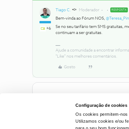
Tiago C.
Moderador
RESPOSTA
Bem-vinda ao Fórum NOS,
@Teresa_Pin
Se no seu tarifário tem SMS gratuitas,
+6
continuam a ser gratuitas.
Ajude a comunidade a encontrar inform
"Like" nos melhores comentários.
Gosto
Configuração de cookies
Os cookies permitem-nos 
Utilizamos cookies e/ou f
para o seu bom funcioname