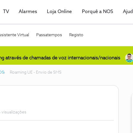
TV
Alarmes
Loja Online
Porquê a NOS
Aju
sistente Virtual
Passatempos
Registo
ing através de chamadas de voz internacionais/nacionais
OS
Roaming UE - Envio de SMS
 visualizações