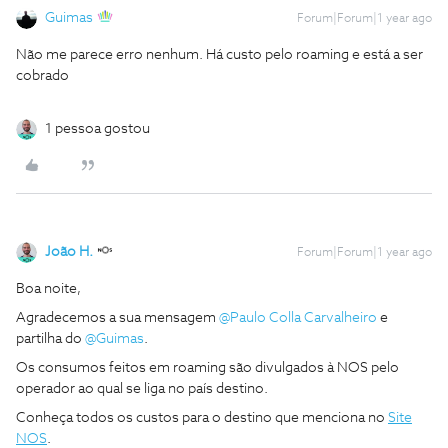
Guimas
Forum|Forum|1 year ago
Não me parece erro nenhum. Há custo pelo roaming e está a ser
cobrado
1 pessoa gostou
João H.
Forum|Forum|1 year ago
Boa noite,
Agradecemos a sua mensagem ​
@Paulo Colla Carvalheiro
e
partilha do ​
@Guimas
.
Os consumos feitos em roaming são divulgados à NOS pelo
operador ao qual se liga no país destino.
Conheça todos os custos para o destino que menciona no
Site
NOS
.