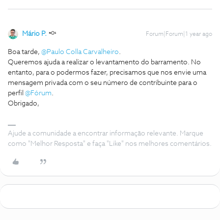
Mário P.
Forum|Forum|1 year ago
Boa tarde, ​
@Paulo Colla Carvalheiro
.
Queremos ajuda a realizar o levantamento do barramento. No
entanto, para o podermos fazer, precisamos que nos envie uma
mensagem privada com o seu número de contribuinte para o
perfil ​
@Fórum
.
Obrigado,
Ajude a comunidade a encontrar informação relevante. Marque
como "Melhor Resposta" e faça "Like" nos melhores comentários.