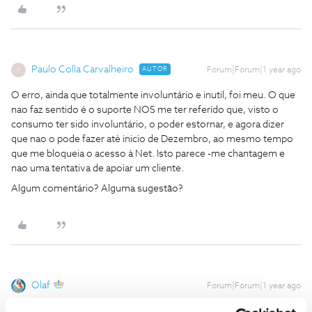
Paulo Colla Carvalheiro
AUTOR
Forum|Forum|1 year ago
P
O erro, ainda que totalmente involuntário e inutil, foi meu. O que
nao faz sentido é o suporte NOS me ter referido que, visto o
consumo ter sido involuntário, o poder estornar, e agora dizer
que nao o pode fazer atè inicio de Dezembro, ao mesmo tempo
que me bloqueia o acesso à Net. Isto parece -me chantagem e
nao uma tentativa de apoiar um cliente.
Algum comentário? Alguma sugestão?
Olaf
Forum|Forum|1 year ago
mas se foi para outro pais e teve consumos, deveria ter-se