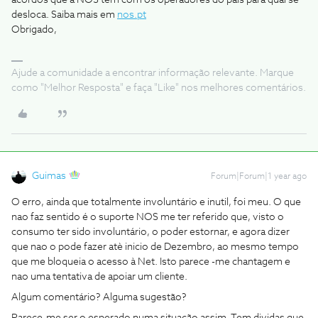
acordos que a NOS tem com os operadores do país para qual se
desloca. Saiba mais em
nos.pt
Obrigado,
Ajude a comunidade a encontrar informação relevante. Marque
como "Melhor Resposta" e faça "Like" nos melhores comentários.
Guimas
Forum|Forum|1 year ago
O erro, ainda que totalmente involuntário e inutil, foi meu. O que
nao faz sentido é o suporte NOS me ter referido que, visto o
consumo ter sido involuntário, o poder estornar, e agora dizer
que nao o pode fazer atè inicio de Dezembro, ao mesmo tempo
que me bloqueia o acesso à Net. Isto parece -me chantagem e
nao uma tentativa de apoiar um cliente.
Algum comentário? Alguma sugestão?