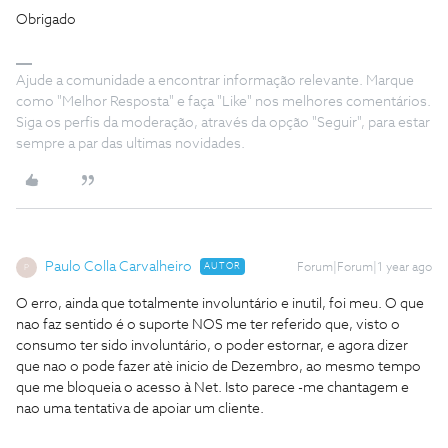
Obrigado
Ajude a comunidade a encontrar informação relevante. Marque
como "Melhor Resposta" e faça "Like" nos melhores comentários.
Siga os perfis da moderação, através da opção "Seguir", para estar
sempre a par das ultimas novidades.
Paulo Colla Carvalheiro
AUTOR
Forum|Forum|1 year ago
P
O erro, ainda que totalmente involuntário e inutil, foi meu. O que
nao faz sentido é o suporte NOS me ter referido que, visto o
consumo ter sido involuntário, o poder estornar, e agora dizer
que nao o pode fazer atè inicio de Dezembro, ao mesmo tempo
que me bloqueia o acesso à Net. Isto parece -me chantagem e
nao uma tentativa de apoiar um cliente.