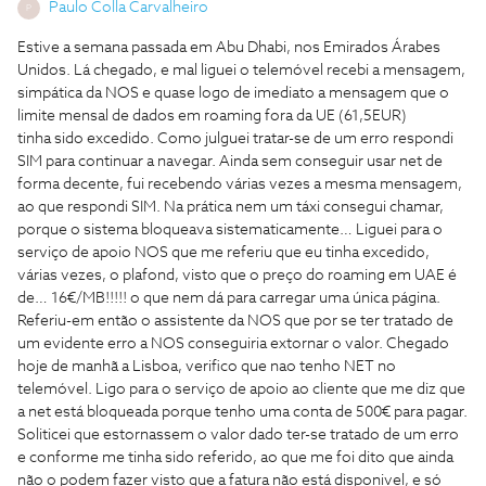
Paulo Colla Carvalheiro
P
Estive a semana passada em Abu Dhabi, nos Emirados Árabes
Unidos. Lá chegado, e mal liguei o telemóvel recebi a mensagem,
simpática da NOS e quase logo de imediato a mensagem que o
limite mensal de dados em roaming fora da UE (61,5EUR)
tinha sido excedido. Como julguei tratar-se de um erro respondi
SIM para continuar a navegar. Ainda sem conseguir usar net de
forma decente, fui recebendo várias vezes a mesma mensagem,
ao que respondi SIM. Na prática nem um táxi consegui chamar,
porque o sistema bloqueava sistematicamente… Liguei para o
serviço de apoio NOS que me referiu que eu tinha excedido,
várias vezes, o plafond, visto que o preço do roaming em UAE é
de… 16€/MB!!!!! o que nem dá para carregar uma única página.
Referiu-em então o assistente da NOS que por se ter tratado de
um evidente erro a NOS conseguiria extornar o valor. Chegado
hoje de manhã a Lisboa, verifico que nao tenho NET no
telemóvel. Ligo para o serviço de apoio ao cliente que me diz que
a net está bloqueada porque tenho uma conta de 500€ para pagar.
Soliticei que estornassem o valor dado ter-se tratado de um erro
e conforme me tinha sido referido, ao que me foi dito que ainda
não o podem fazer visto que a fatura não está disponivel, e só