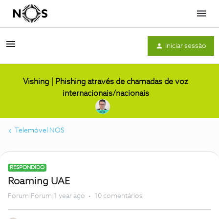
Menu
Iniciar sessão
Vishing | Phishing através de chamadas de voz
internacionais/nacionais
Telemóvel NOS
RESPONDIDO
Roaming UAE
Forum|Forum|1 year ago
10 comentários