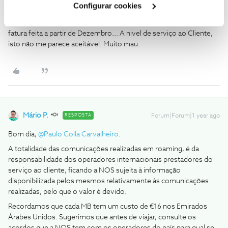
poderia estornar o valor, por ter sido um erro involuntário da
Configurar cookies
minha parte, e uma vez regressado a Portugal deparar-me com a
Net bloqueada e dizerem-me que só me podem ajudar de pois da
fatura feita a partir de Dezembro... A nivel de serviço ao Cliente,
isto não me parece aceitável. Muito mau.
Mário P.
RESPOSTA
Forum|Forum|1 year ago
Bom dia, ​
@Paulo Colla Carvalheiro
.
A totalidade das comunicações realizadas em roaming, é da
responsabilidade dos operadores internacionais prestadores do
serviço ao cliente, ficando a NOS sujeita à informação
disponibilizada pelos mesmos relativamente às comunicações
realizadas, pelo que o valor é devido.
Recordamos que cada MB tem um custo de €16 nos Emirados
Árabes Unidos. Sugerimos que antes de viajar, consulte os