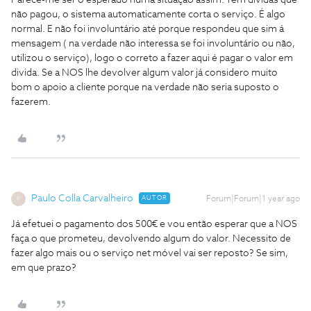
Parece-me ser o esperado numa situação assim. Tem dividas que
não pagou, o sistema automaticamente corta o serviço. É algo
normal. E não foi involuntário até porque respondeu que sim á
mensagem ( na verdade não interessa se foi involuntário ou não,
utilizou o serviço), logo o correto a fazer aqui é pagar o valor em
divida. Se a NOS lhe devolver algum valor já considero muito
bom o apoio a cliente porque na verdade não seria suposto o
fazerem.
Paulo Colla Carvalheiro
AUTOR
Forum|Forum|1 year ago
P
Já efetuei o pagamento dos 500€ e vou então esperar que a NOS
faça o que prometeu, devolvendo algum do valor. Necessito de
fazer algo mais ou o serviço net móvel vai ser reposto? Se sim,
em que prazo?