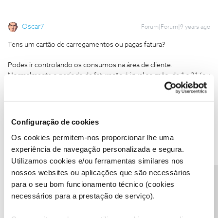
Oscar7
Forum|Forum|9 years ago
Tens um cartão de carregamentos ou pagas fatura?
Podes ir controlando os consumos na área de cliente.
Normalmente o período de faturação é igual ao mês, de 1 a 31 (ou
30).
Configuração de cookies
Os cookies permitem-nos proporcionar lhe uma
experiência de navegação personalizada e segura.
Antero Simões
Forum|Forum|9 years ago
A
Utilizamos cookies e/ou ferramentas similares nos
Olá.
nossos websites ou aplicações que são necessários
Estou no estrangeiro e queria saber como ver os dados e
Precisa de ajuda?
para o seu bom funcionamento técnico (cookies
minutos que ainda tenho disponiveis para gastar.
necessários para a prestação de serviço).
Obrigada