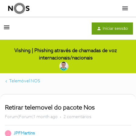
Menu
Iniciar sessão
Vishing | Phishing através de chamadas de voz
internacionais/nacionais
Telemóvel NOS
Retirar telemovel do pacote Nos
Forum|Forum|1 month ago
2 comentários
JPFMartins
J