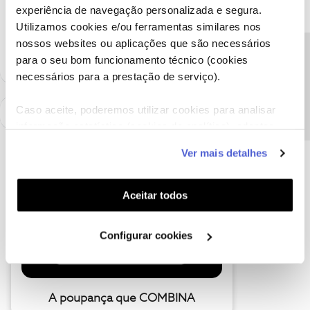
experiência de navegação personalizada e segura.
como "Melhor Resposta" e faça "Like" nos melhores comentários.
Siga os perfis da moderação, através da opção "Seguir", para estar
Utilizamos cookies e/ou ferramentas similares nos
sempre a par das últimas novidades.
nossos websites ou aplicações que são necessários
Precisa de ajuda?
para o seu bom funcionamento técnico (cookies
necessários para a prestação de serviço).
Caso aceite, poderemos utilizar cookies para analisar
informação estatística (cookies de analítica), adaptar
este serviço às suas preferências e apresentar-lhe
Ver mais detalhes
funcionalidades (cookies de personalização e
funcionalidade) e adaptar anúncios aos seus interesses
(cookies de publicidade personalizada). Pode gerir a
Aceitar todos
utilização dos cookies clicando em "
Configurar
Cookies
".
Configurar cookies
A poupança que COMBINA