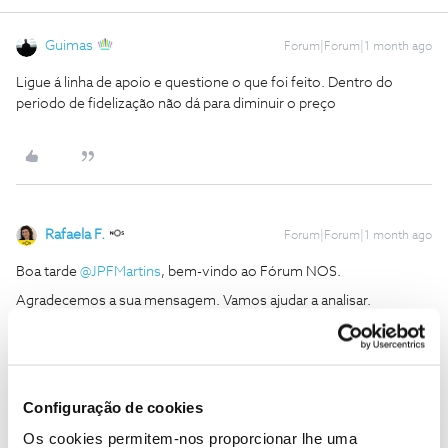
Guimas
Forum|Forum|1 month ago
Ligue á linha de apoio e questione o que foi feito. Dentro do
periodo de fidelização não dá para diminuir o preço
Rafaela F.
Forum|Forum|1 month ago
Boa tarde ​
@JPFMartins
, bem-vindo ao Fórum NOS.
Agradecemos a sua mensagem. Vamos ajudar a analisar.
Envie-nos, por favor, uma mensagem privada para o perfil ​
@Fórum
com o seu NIF.
Obrigada
Configuração de cookies
Os cookies permitem-nos proporcionar lhe uma
Ajude a comunidade a encontrar informação relevante. Marque