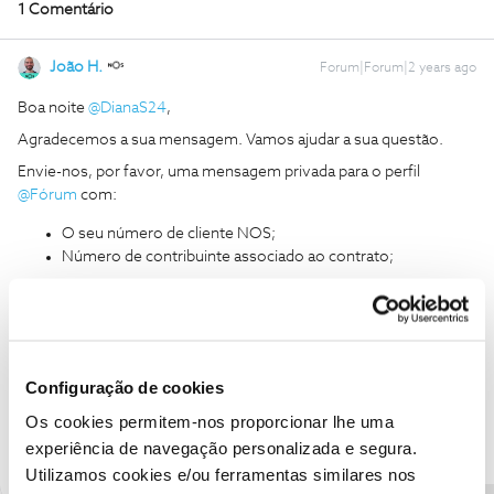
1 Comentário
João H.
Forum|Forum|2 years ago
Boa noite
@DianaS24
,
Agradecemos a sua mensagem. Vamos ajudar a sua questão.
Envie-nos, por favor, uma mensagem privada para o perfil
@Fórum
com:
O seu número de cliente NOS;
Número de contribuinte associado ao contrato;
Obrigado
Ajude a comunidade a encontrar informação relevante. Marque
Configuração de cookies
como "Melhor Resposta" e faça "Like" nos melhores comentários.
Siga os perfis da moderação, através da opção "Seguir", para estar
Os cookies permitem-nos proporcionar lhe uma
sempre a par das ultimas novidades.
experiência de navegação personalizada e segura.
Utilizamos cookies e/ou ferramentas similares nos