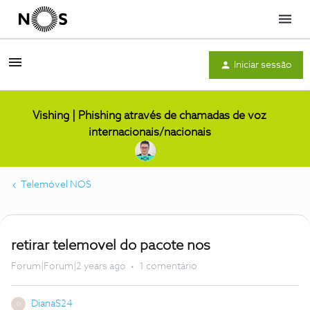
Menu
Iniciar sessão
Vishing | Phishing através de chamadas de voz
internacionais/nacionais
Telemóvel NOS
retirar telemovel do pacote nos
Forum|Forum|2 years ago
1 comentário
DianaS24
D