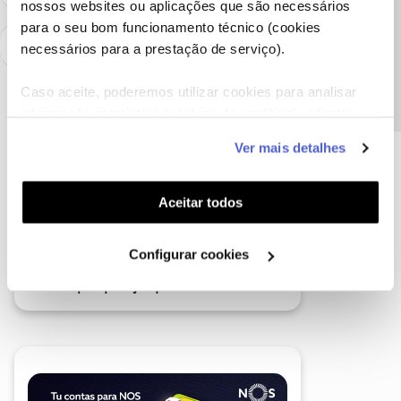
nossos websites ou aplicações que são necessários
Precisa de ajuda?
para o seu bom funcionamento técnico (cookies
necessários para a prestação de serviço).
Caso aceite, poderemos utilizar cookies para analisar
informação estatística (cookies de analítica), adaptar
este serviço às suas preferências e apresentar-lhe
Ver mais detalhes
funcionalidades (cookies de personalização e
funcionalidade) e adaptar anúncios aos seus interesses
(cookies de publicidade personalizada). Pode gerir a
Aceitar todos
utilização dos cookies clicando em "
Configurar
Cookies
".
Configurar cookies
A poupança que COMBINA