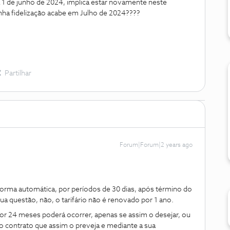
a 1 de junho de 2024, implica estar novamente neste
nha fidelização acabe em Julho de 2024????
Partilhar
Forum|Forum|2 years ago
orma automática, por períodos de 30 dias, após término do
ua questão, não, o tarifário não é renovado por 1 ano.
or 24 meses poderá ocorrer, apenas se assim o desejar, ou
o contrato que assim o preveja e mediante a sua