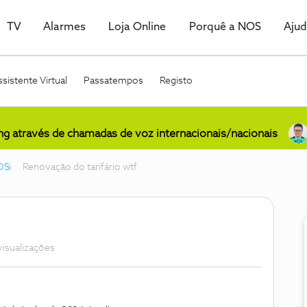
TV
Alarmes
Loja Online
Porquê a NOS
Aju
sistente Virtual
Passatempos
Registo
ing através de chamadas de voz internacionais/nacionais
OS
Renovação do tarifário wtf
visualizações