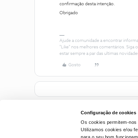
confirmação desta intenção.
Obrigado
Ajude a comunidade a encontrar inform
"Like" nos melhores comentários. Siga o
estar sempre a par das ultimas novidade
Gosto
Configuração de cookies
Os cookies permitem-nos 
Utilizamos cookies e/ou f
para o seu bom funcioname