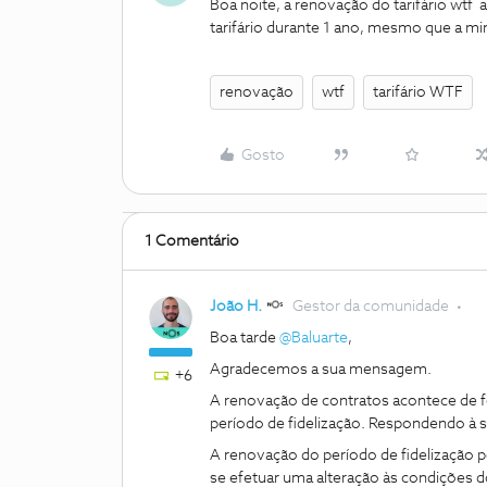
Boa noite, a renovação do tarifário wtf 
tarifário durante 1 ano, mesmo que a mi
renovação
wtf
tarifário WTF
Gosto
1 Comentário
João H.
Gestor da comunidade
Boa tarde
@Baluarte
,
Agradecemos a sua mensagem.
+6
A renovação de contratos acontece de f
período de fidelização. Respondendo à s
A renovação do período de fidelização p
se efetuar uma alteração às condições d