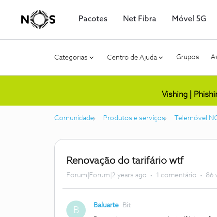
Pacotes
Net Fibra
Móvel 5G
Grupos
As
Categorias
Centro de Ajuda
Vishing | Phish
Comunidade
Produtos e serviços
Telemóvel N
Renovação do tarifário wtf
Forum|Forum|2 years ago
1 comentário
86 
Baluarte
Bit
B