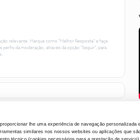
ação relevante. Marque como "Melhor Resposta" e faça
s perfis da moderação, através da opção "Seguir", para
s.
proporcionar lhe uma experiência de navegação personalizada e
erramentas similares nos nossos websites ou aplicações que sã
nto técnico (cookies necessários para a prestação de serviço)