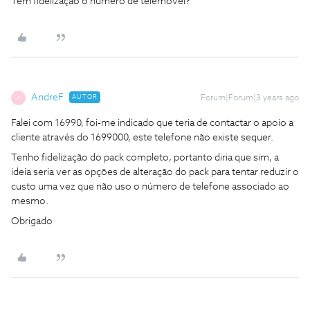
Tem fidelização o numero de telemovel?
AndreF
AUTOR
Forum|Forum|3 years ago
A
Falei com 16990, foi-me indicado que teria de contactar o apoio a
cliente através do 1699000, este telefone não existe sequer.
Tenho fidelização do pack completo, portanto diria que sim, a
ideia seria ver as opções de alteração do pack para tentar reduzir o
custo uma vez que não uso o número de telefone associado ao
mesmo.
Obrigado