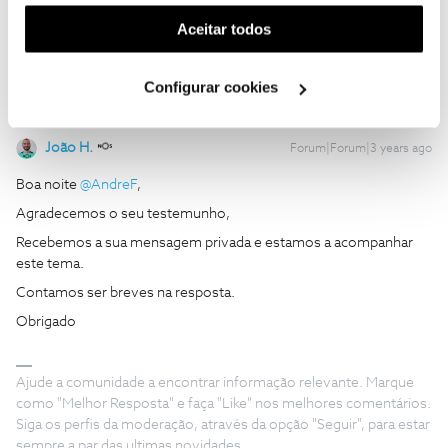
funcionalidade) e adaptar anúncios aos seus interesses
Já enviei PM, obrigado!
(cookies de publicidade personalizada). Pode gerir a
Aceitar todos
utilização dos cookies clicando em "
Configurar
Cookies
".
Configurar cookies
João H.
Forum|Forum|3 years ago
Boa noite
@AndreF
,
Agradecemos o seu testemunho,
Recebemos a sua mensagem privada e estamos a acompanhar
este tema.
Contamos ser breves na resposta.
Obrigado
Ajude a comunidade a encontrar informação relevante. Marque
como "Melhor Resposta" e faça "Like" nos melhores comentários.
Siga os perfis da moderação, através da opção "Seguir", para estar
sempre a par das ultimas novidades.