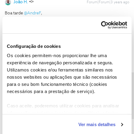
João H.
Forum|Forum|3 years ago
Boa tarde
@AndreF
,
Agradecemos a sua mensagem. Vamos ajudar.
Envie-nos, por favor, uma mensagem privada para o perfil
@Fórum
acompanhada do seu número de cliente.
Obrigado
Configuração de cookies
Os cookies permitem-nos proporcionar lhe uma
experiência de navegação personalizada e segura.
Ajude a comunidade a encontrar informação relevante. Marque
Utilizamos cookies e/ou ferramentas similares nos
como "Melhor Resposta" e faça "Like" nos melhores comentários.
Siga os perfis da moderação, através da opção "Seguir", para estar
nossos websites ou aplicações que são necessários
Precisa de ajuda?
sempre a par das ultimas novidades.
para o seu bom funcionamento técnico (cookies
necessários para a prestação de serviço).
Caso aceite, poderemos utilizar cookies para analisar
informação estatística (cookies de analítica), adaptar
AndreF
este serviço às suas preferências e apresentar-lhe
AUTOR
Forum|Forum|3 years ago
A
Ver mais detalhes
funcionalidades (cookies de personalização e
Boa tarde,