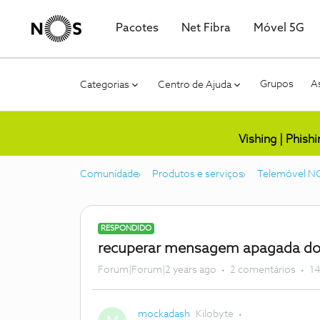
Pacotes
Net Fibra
Móvel 5G
Grupos
As
Categorias
Centro de Ajuda
Vishing | Phish
Comunidade
Produtos e serviços
Telemóvel N
RESPONDIDO
recuperar mensagem apagada do 
Forum|Forum|2 years ago
2 comentários
14
mockadash
Kilobyte