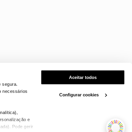
Aceitar todos
 segura.
o necessários
Configurar cookies
.
alítica),
ersonalização e
ada). Pode gerir