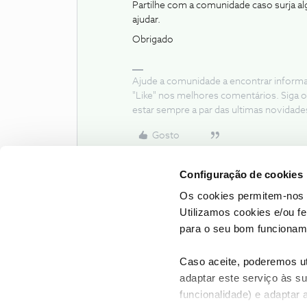
Partilhe com a comunidade caso surja a
ajudar.
Obrigado
Ajude a comunidade a encontrar inform
"Like" nos melhores comentários. Siga o
estar sempre a par das ultimas novidade
Gosto
Configuração de cookies
Os cookies permitem-nos 
Utilizamos cookies e/ou f
para o seu bom funcioname
Caso aceite, poderemos uti
adaptar este serviço às su
funcionalidade) e adaptar 