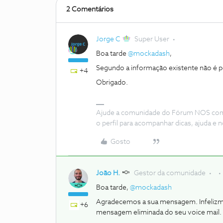
2 Comentários
Jorge C
Super User
Boa tarde
@mockadash
,
Segundo a informação existente não é p
+4
Obrigado.
Ajude a comunidade do Fórum NOS com “
o perfil para acompanhar dicas, ajuda 
Gosto
João H.
Gestor da comunidade
Boa tarde,
@mockadash
Agradecemos a sua mensagem. Infelizmen
+6
mensagem eliminada do seu voice mail.