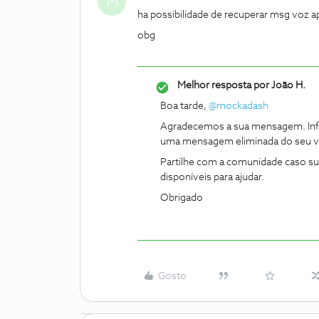
M
ha possibilidade de recuperar msg voz 
obg
Melhor resposta por
João H.
Boa tarde,
@mockadash
Agradecemos a sua mensagem. Infel
uma mensagem eliminada do seu v
Partilhe com a comunidade caso s
disponíveis para ajudar.
Obrigado
Gosto