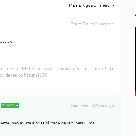
Mais antigos primeiro
Forum|Forum|2 years ago
ossível.
Likes” e “Melhor Resposta” nas soluções mais úteis. Siga
e novidades do Fórum NOS.
RESPOSTA
Forum|Forum|2 years ago
te, não existe a possibilidade de recuperar uma