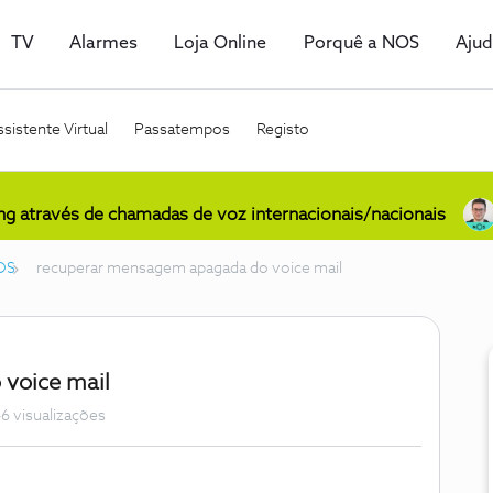
TV
Alarmes
Loja Online
Porquê a NOS
Aju
sistente Virtual
Passatempos
Registo
ing através de chamadas de voz internacionais/nacionais
OS
recuperar mensagem apagada do voice mail
voice mail
6 visualizações