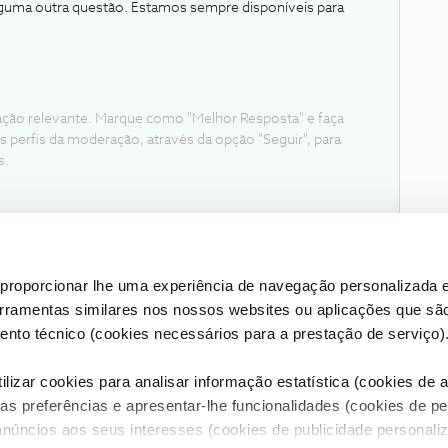
lguma outra questão. Estamos sempre disponíveis para
ação relevante. Marque como "Melhor Resposta" e faça
s perfis da moderação, através da opção "Seguir", para
s.
proporcionar lhe uma experiência de navegação personalizada e
erramentas similares nos nossos websites ou aplicações que sã
nto técnico (cookies necessários para a prestação de serviço)
lizar cookies para analisar informação estatística (cookies de an
as preferências e apresentar-lhe funcionalidades (cookies de p
Condições do Fórum NOS
Accessibility statement
anúncios aos seus interesses (cookies de publicidade personaliz