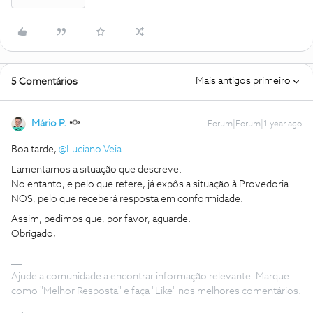
Mais antigos primeiro
5 Comentários
Mário P.
Forum|Forum|1 year ago
Boa tarde, ​
@Luciano Veia
Lamentamos a situação que descreve.
No entanto, e pelo que refere, já expôs a situação à Provedoria
NOS, pelo que receberá resposta em conformidade.
Assim, pedimos que, por favor, aguarde.
Obrigado,
Ajude a comunidade a encontrar informação relevante. Marque
como "Melhor Resposta" e faça "Like" nos melhores comentários.