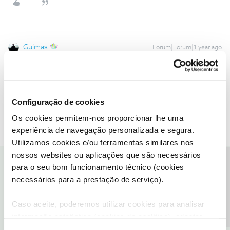
Guimas
Forum|Forum|1 year ago
@Mário P.
Pelo que a cliente refere a provedoria já respondeu
Acredito que o técnico tenha aparecido para instalação da box
porque é obrigatorio, a exceção de ser dta
Configuração de cookies
Os cookies permitem-nos proporcionar lhe uma
experiência de navegação personalizada e segura.
Utilizamos cookies e/ou ferramentas similares nos
nossos websites ou aplicações que são necessários
Precisa de ajuda?
Mário P.
RESPOSTA
Forum|Forum|1 year ago
para o seu bom funcionamento técnico (cookies
necessários para a prestação de serviço).
@Guimas
, agradeço o alerta.
Se assim fosse, caberia à lojista prestar essa informação e não
Caso aceite, poderemos utilizar cookies para analisar
fornecer um equipamento NOS como autoinstalação sem que
informação estatística (cookies de analítica), adaptar
cumpra os requisitos. Isto é, quando existe a obrigatoriedade de
este serviço às suas preferências e apresentar-lhe