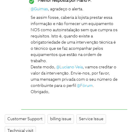
Melhor resposta por
Mário P.
@Guimas
, agradeço o alerta.
Se assim fosse, caberia à lojista prestar essa
informação e não fornecer um equipamento
NOS como autoinstalação sem que cumpra os
requisitos. Isto é, quando existe a
obrigatoriedade de uma intervenção técnica é
o técnico que se faz acompanhar pelos
equipamentos que estão na ordem de
trabalho.
Deste modo, ​
@Luciano Veia
, vamos creditar o
valor da intervenção. Envie-nos, por favor,
uma mensagem privada com o seu número de
contribuinte para o perfil ​
@Fórum
.
Obrigado,
Customer Support
billing issue
Service Issue
Technical visit