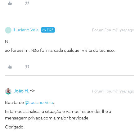
Luciano Veia
AUTOR
Forum|Forum|1 year ago
L
N
ao foi assim. Não foi marcada qualquer visita do técnico.
João H.
Forum|Forum|1 year ago
Boa tarde ​
@Luciano Veia
,
Estamos a analisar a situação e vamos responder-lhe à
mensagem privada com a maior brevidade.
Obrigado,