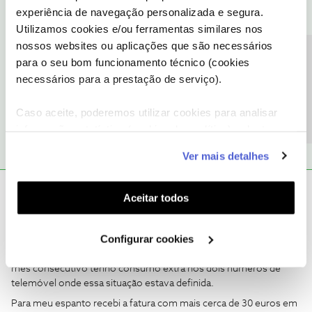
experiência de navegação personalizada e segura.
Utilizamos cookies e/ou ferramentas similares nos
Ajude a comunidade a encontrar informação relevante. Marque
nossos websites ou aplicações que são necessários
como "Melhor Resposta" e faça "Like" nos melhores comentários.
Precisa de ajuda?
para o seu bom funcionamento técnico (cookies
Siga os perfis da moderação, através da opção "Seguir", para estar
necessários para a prestação de serviço).
sempre a par das ultimas novidades.
1 pessoa gostou
Caso aceite, poderemos utilizar cookies para analisar
informação estatística (cookies de analítica), adaptar
este serviço às suas preferências e apresentar-lhe
Ver mais detalhes
funcionalidades (cookies de personalização e
funcionalidade) e adaptar anúncios aos seus interesses
Vanda Rosado
(cookies de publicidade personalizada). Pode gerir a
Forum|Forum|2 years ago
V
Aceitar todos
utilização dos cookies clicando em "
Configurar
Boa noite,
Cookies
".
Configurar cookies
tenho definido como limite extra mensal na Área de Cliente de
0
extra
nos telemóveis dos meus filhos, no entanto, pelo segundo
mês consecutivo tenho consumo extra nos dois números de
telemóvel onde essa situação estava definida.
Para meu espanto recebi a fatura com mais cerca de 30 euros em