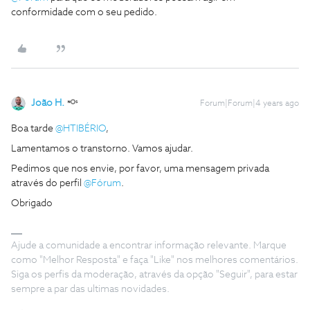
conformidade com o seu pedido.
João H.
Forum|Forum|4 years ago
Boa tarde
@HTIBÉRIO
,
Lamentamos o transtorno. Vamos ajudar.
Pedimos que nos envie, por favor, uma mensagem privada
através do perfil
@Fórum
.
Obrigado
Ajude a comunidade a encontrar informação relevante. Marque
como "Melhor Resposta" e faça "Like" nos melhores comentários.
Siga os perfis da moderação, através da opção "Seguir", para estar
sempre a par das ultimas novidades.