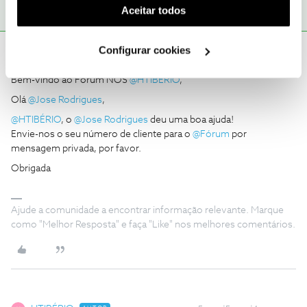
(cookies de publicidade personalizada). Pode gerir a
Aceitar todos
utilização dos cookies clicando em "
Configurar
Cookies
".
Configurar cookies
Ana P.
Forum|Forum|4 years ago
Bem-vindo ao Fórum NOS
@HTIBÉRIO
,
Olá
@Jose Rodrigues
,
@HTIBÉRIO
, o
@Jose Rodrigues
deu uma boa ajuda!
Envie-nos o seu número de cliente para o
@Fórum
por
mensagem privada, por favor.
Obrigada
Ajude a comunidade a encontrar informação relevante. Marque
como "Melhor Resposta" e faça "Like" nos melhores comentários.