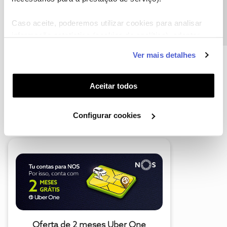
Precisa de ajuda?
Caso aceite, poderemos utilizar cookies para analisar
informação estatística (cookies de analítica), adaptar
este serviço às suas preferências e apresentar-lhe
Ver mais detalhes
funcionalidades (cookies de personalização e
funcionalidade) e adaptar anúncios aos seus interesses
(cookies de publicidade personalizada). Pode gerir a
Aceitar todos
utilização dos cookies clicando em "
Configurar
A poupança que COMBINA
Cookies
".
Configurar cookies
Oferta de 2 meses Uber One