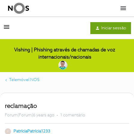
Menu
Iniciar sessão
Vishing | Phishing através de chamadas de voz
internacionais/nacionais
Telemóvel NOS
reclamação
Forum|Forum|6 years ago
1 comentário
PatríciaPatrícia1233
P