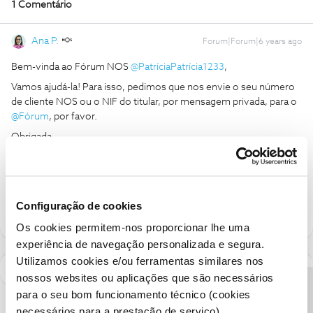
1 Comentário
Ana P.
Forum|Forum|6 years ago
Bem-vinda ao Fórum NOS
@PatríciaPatrícia1233
,
Vamos ajudá-la! Para isso, pedimos que nos envie o seu número
de cliente NOS ou o NIF do titular, por mensagem privada, para o
@Fórum
, por favor.
Obrigada
Ajude a comunidade a encontrar informação relevante. Marque
como "Melhor Resposta" e faça "Like" nos melhores comentários.
Configuração de cookies
Os cookies permitem-nos proporcionar lhe uma
experiência de navegação personalizada e segura.
Utilizamos cookies e/ou ferramentas similares nos
nossos websites ou aplicações que são necessários
para o seu bom funcionamento técnico (cookies
necessários para a prestação de serviço).