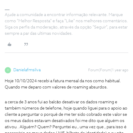
Ajude a comunidade a encontrar informação relevante. Marque
como "Melhor Resposta" e faça "Like" nos melhores comentários.
Siga os perfis da moderação, através da opção "Seguir", para estar
sempre a par das ultimas novidades.
Danielafmsilva
Forum|Forum|1 year ago
D
Hoje 10/10/2024 recebi a fatura mensal da nos como habitual.
Quando me deparo com valores de roaming absurdos.
a cerca de 3 anos fui ao balcão desativar os dados roaming e
também números de telefone, hoje quando liguei para o apoio ao
cliente a perguntar o porquê de me ter sido cobrado este valor se
os meus dados estavam desativados foi me dito que alguém os
ativou . Alguém? Quem? Perguntei eu , uma vez que , para isso é