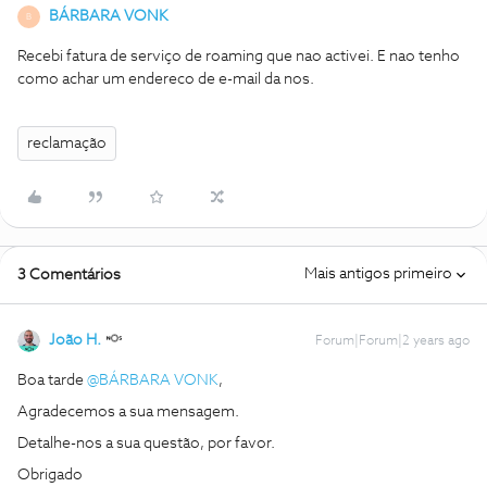
BÁRBARA VONK
B
Recebi fatura de serviço de roaming que nao activei. E nao tenho
como achar um endereco de e-mail da nos.
reclamação
Mais antigos primeiro
3 Comentários
João H.
Forum|Forum|2 years ago
Boa tarde
@BÁRBARA VONK
,
Agradecemos a sua mensagem.
Detalhe-nos a sua questão, por favor.
Obrigado