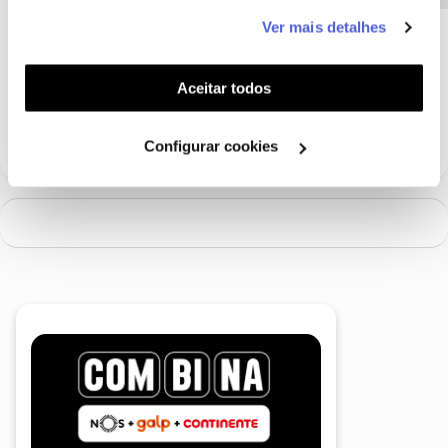
este serviço às suas preferências e apresentar-lhe
Ver mais detalhes
funcionalidades (cookies de personalização e
Ajude a comunidade a encontrar informação relevante. Marque
funcionalidade) e adaptar anúncios aos seus interesses
como "Melhor Resposta" e faça "Like" nos melhores comentários.
(cookies de publicidade personalizada). Pode gerir a
Aceitar todos
Siga os perfis da moderação, através da opção "Seguir", para estar
utilização dos cookies clicando em "
Configurar
sempre a par das ultimas novidades.
Cookies
".
Configurar cookies