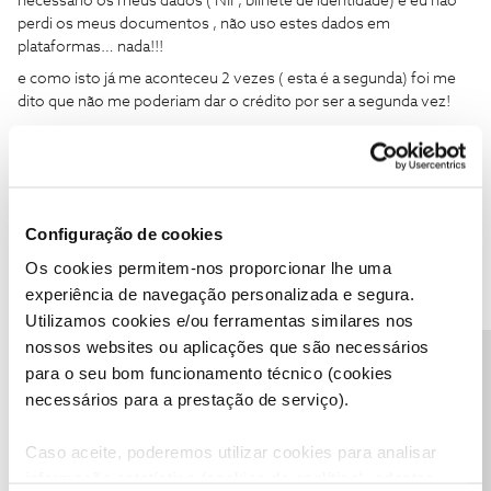
necessário os meus dados ( NIF, bilhete de identidade) e eu não
perdi os meus documentos , não uso estes dados em
plataformas… nada!!!
e como isto já me aconteceu 2 vezes ( esta é a segunda) foi me
dito que não me poderiam dar o crédito por ser a segunda vez!
e agora pergunto que culpa tenho? Eu não cancelei nada disto!!
Configuração de cookies
Os cookies permitem-nos proporcionar lhe uma
experiência de navegação personalizada e segura.
João H.
Forum|Forum|1 year ago
Utilizamos cookies e/ou ferramentas similares nos
Boa noite
@Danielafmsilva
,
nossos websites ou aplicações que são necessários
Precisa de ajuda?
para o seu bom funcionamento técnico (cookies
Lamentamos a situação que descreve. Dê-nos, por favor,
oportunidade de ajudar.
necessários para a prestação de serviço).
Envie-nos, por favor, uma mensagem privada para o perfil
Caso aceite, poderemos utilizar cookies para analisar
@Fórum
com o seu NIF.
informação estatística (cookies de analítica), adaptar
Obrigado