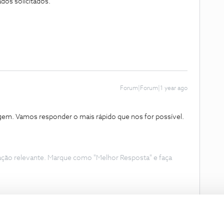
dos solicitados.
Forum|Forum|1 year ago
m. Vamos responder o mais rápido que nos for possível.
ação relevante. Marque como "Melhor Resposta" e faça