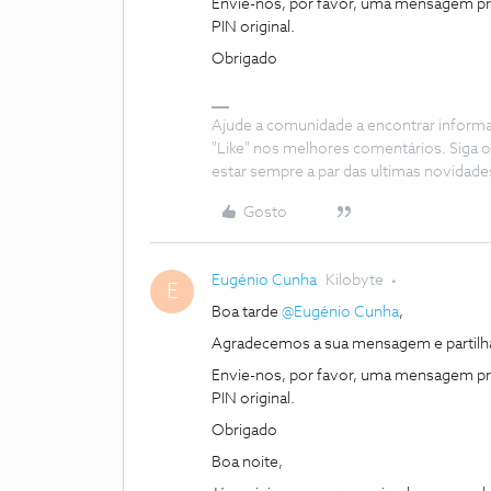
Envie-nos, por favor, uma mensagem priva
PIN original.
Obrigado
Ajude a comunidade a encontrar inform
"Like" nos melhores comentários. Siga o
estar sempre a par das ultimas novidade
Gosto
Eugénio Cunha
Kilobyte
E
Boa tarde ​
@Eugénio Cunha
,
Agradecemos a sua mensagem e partilha.
Envie-nos, por favor, uma mensagem priva
PIN original.
Obrigado
Boa noite,