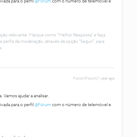
da para o perfil ​
@Fórum
com o número de telemóvel e
ação relevante. Marque como "Melhor Resposta" e faça
s perfis da moderação, através da opção "Seguir", para
s.
Forum|Forum|1 year ago
 Vamos ajudar a analisar.
da para o perfil ​
@Fórum
com o número de telemóvel e