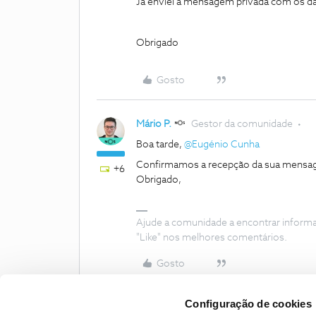
Já enviei a mensagem privada com os da
Obrigado
Gosto
Mário P.
Gestor da comunidade
Boa tarde, ​
@Eugénio Cunha
Confirmamos a recepção da sua mensage
+6
Obrigado,
Ajude a comunidade a encontrar inform
"Like" nos melhores comentários.
Gosto
Configuração de cookies