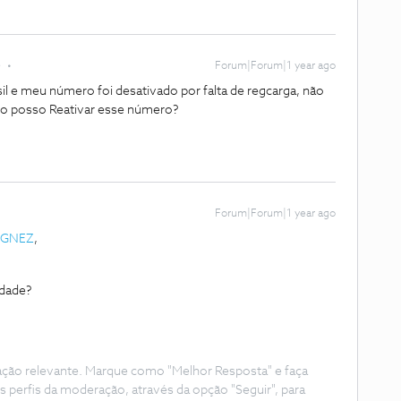
e
Forum|Forum|1 year ago
l e meu número foi desativado por falta de regcarga, não
mo posso Reativar esse número?
Forum|Forum|1 year ago
IGNEZ
,
idade?
ação relevante. Marque como "Melhor Resposta" e faça
s perfis da moderação, através da opção "Seguir", para