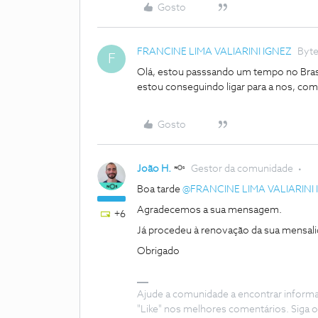
Gosto
FRANCINE LIMA VALIARINI IGNEZ
Byt
F
Olá, estou passsando um tempo no Brasi
estou conseguindo ligar para a nos, co
Gosto
João H.
Gestor da comunidade
Boa tarde
@FRANCINE LIMA VALIARINI 
Agradecemos a sua mensagem.
+6
Já procedeu à renovação da sua mensal
Obrigado
Ajude a comunidade a encontrar inform
"Like" nos melhores comentários. Siga o