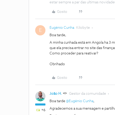
estar sempre a par das ultimas novidade
Gosto
Eugénio Cunha
Kilobyte
E
Boa tarde,
A minha cunhada está em Angola ha 3 m
que ela precisa entrar no site das finanç
Como proceder para reativar?
Obrihado
Gosto
João H.
Gestor da comunidade
Boa tarde ​
@Eugénio Cunha
,
Agradecemos a sua mensagem e partilha.
+6