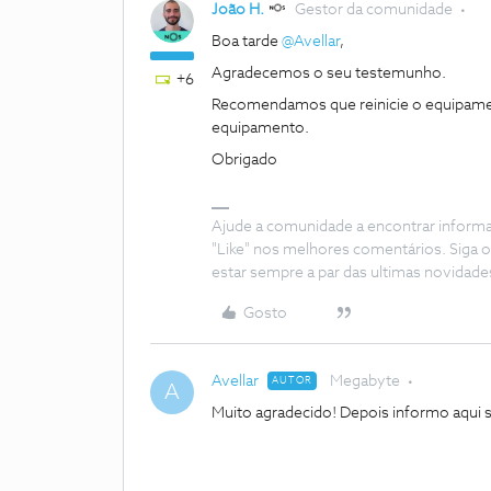
João H.
Gestor da comunidade
Boa tarde
@Avellar
,
Agradecemos o seu testemunho.
+6
Recomendamos que reinicie o equipament
equipamento.
Obrigado
Ajude a comunidade a encontrar inform
"Like" nos melhores comentários. Siga o
estar sempre a par das ultimas novidade
Gosto
Avellar
Megabyte
AUTOR
A
Muito agradecido! Depois informo aqui s