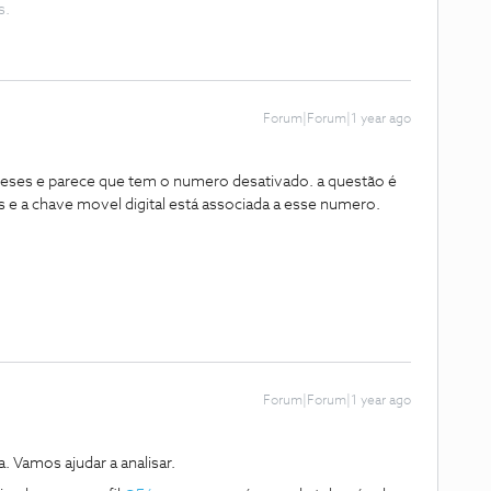
s.
Forum|Forum|1 year ago
eses e parece que tem o numero desativado. a questão é
as e a chave movel digital está associada a esse numero.
Forum|Forum|1 year ago
 Vamos ajudar a analisar.