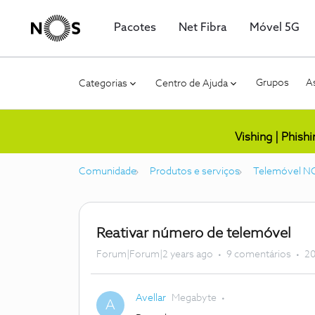
Pacotes
Net Fibra
Móvel 5G
Grupos
As
Categorias
Centro de Ajuda
Vishing | Phish
Comunidade
Produtos e serviços
Telemóvel N
Reativar número de telemóvel
Forum|Forum|2 years ago
9 comentários
20
Avellar
Megabyte
A