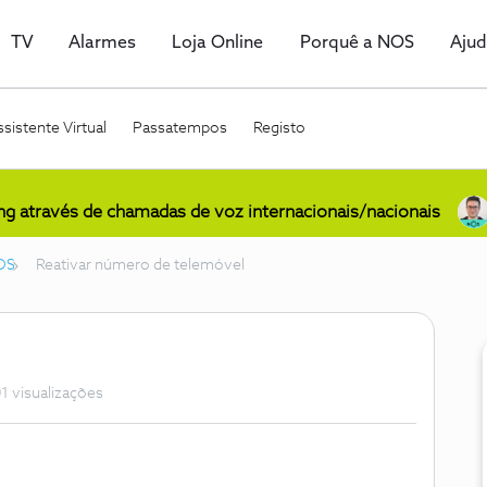
TV
Alarmes
Loja Online
Porquê a NOS
Aju
sistente Virtual
Passatempos
Registo
ing através de chamadas de voz internacionais/nacionais
OS
Reativar número de telemóvel
1 visualizações