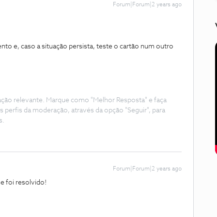
Forum|Forum|2 years ago
o e, caso a situação persista, teste o cartão num outro
ação relevante. Marque como "Melhor Resposta" e faça
s perfis da moderação, através da opção "Seguir", para
s.
Forum|Forum|2 years ago
e foi resolvido!