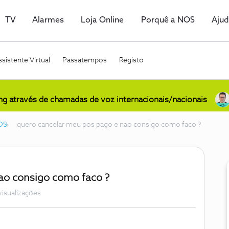
TV
Alarmes
Loja Online
Porquê a NOS
Aju
sistente Virtual
Passatempos
Registo
ing através de chamadas de voz internacionais/nacionais
OS
quero cancelar meu pos pago e nao consigo como faco ?
ao consigo como faco ?
visualizações