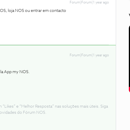
Forum|Forum|1 year ago
OS, loja NOS ou entrar em contacto
Forum|Forum|1 year ago
pela App my NOS.
Likes” e “Melhor Resposta” nas soluções mais úteis. Siga
e novidades do Fórum NOS.