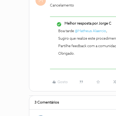
M
Cancelamento
Melhor resposta por
Jorge C
Boa tarde
@Matheus Alaercio
,
Sugiro que realize este procedime
Partilhe feedback com a comunida
Obrigado.
Gosto
3 Comentários