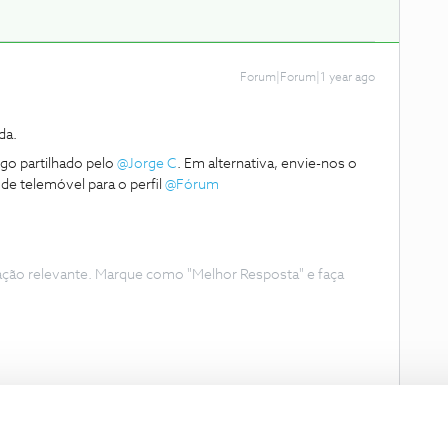
Forum|Forum|1 year ago
da.
igo partilhado pelo
@Jorge C
. Em alternativa, envie-nos o
de telemóvel para o perfil
@Fórum
ação relevante. Marque como "Melhor Resposta" e faça