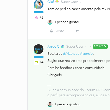
Olaf
Super User
Tem de pedir o cancelamento pela my N
+2
1 pessoa gostou
Gosto
Jorge C
Super User
RESPOSTA
Boa tarde
@Matheus Alaercio
,
Sugiro que realize este procedimento 
+4
Partilhe feedback com a comunidade.
Obrigado.
Ajude a comunidade do Fórum NOS com “
o perfil para acompanhar dicas, ajuda 
1 pessoa gostou