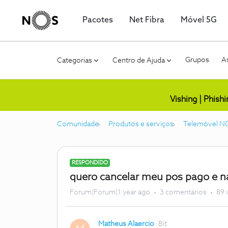
Pacotes
Net Fibra
Móvel 5G
Grupos
As
Categorias
Centro de Ajuda
Vishing | Phish
Comunidade
Produtos e serviços
Telemóvel N
RESPONDIDO
quero cancelar meu pos pago e n
Forum|Forum|1 year ago
3 comentários
89 
Matheus Alaercio
Bit