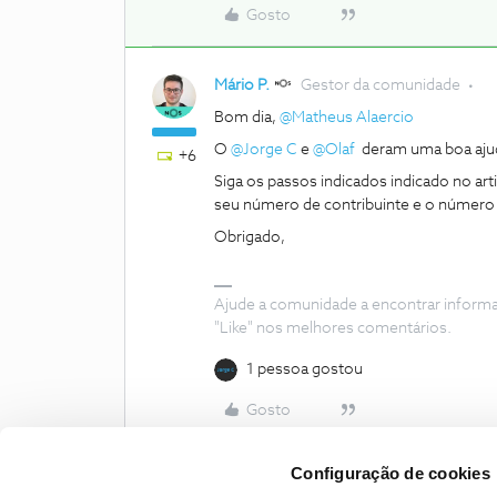
Gosto
Mário P.
Gestor da comunidade
Bom dia,
@Matheus Alaercio
O
@Jorge C
​​​​​ e
@Olaf
deram uma boa aju
+6
Siga os passos indicados indicado no art
seu número de contribuinte e o número 
Obrigado,
Ajude a comunidade a encontrar inform
"Like" nos melhores comentários.
1 pessoa gostou
Gosto
Configuração de cookies