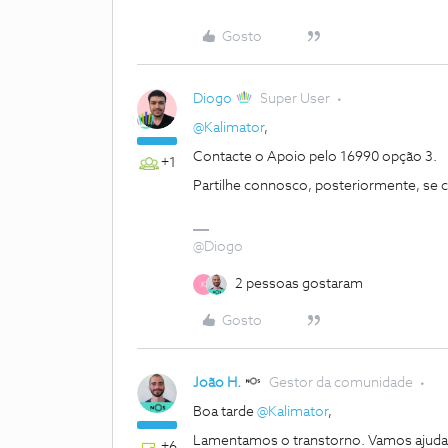
Gosto
Diogo
Super User
@Kalimator
,
Contacte o Apoio pelo 16990 opção 3.
+1
Partilhe connosco, posteriormente, se 
@Diogo
2 pessoas gostaram
K
Gosto
João H.
Gestor da comunidade
Boa tarde
@Kalimator
,
Lamentamos o transtorno. Vamos ajuda
+6