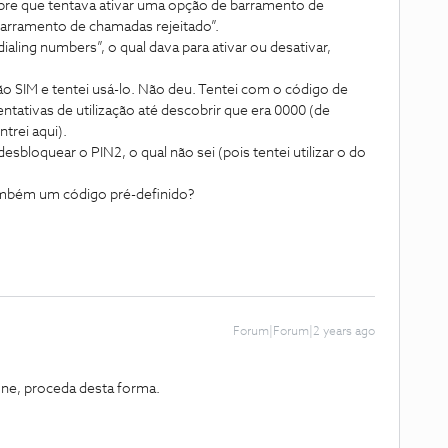
re que tentava ativar uma opção de barramento de
Barramento de chamadas rejeitado”.
ling numbers”, o qual dava para ativar ou desativar,
o SIM e tentei usá-lo. Não deu. Tentei com o código de
ntativas de utilização até descobrir que era 0000 (de
trei aqui).
sbloquear o PIN2, o qual não sei (pois tentei utilizar o do
mbém um código pré-definido?
Forum|Forum|2 years ago
one, proceda desta forma.