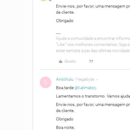
Envie-nos, por favor, uma mensagem pri
de cliente.
Obrigado
Ajude a comunidade a encontrar inform
"Like" nos melhores comentários. Siga o
estar sempre a par das ultimas novidade
Gosto
Antichulu
Megabyte
A
Boa tarde
@Kalimator
,
Lamentamos o transtorno. Vamos ajuda
Envie-nos, por favor, uma mensagem pri
de cliente.
Obrigado
Boa noite,