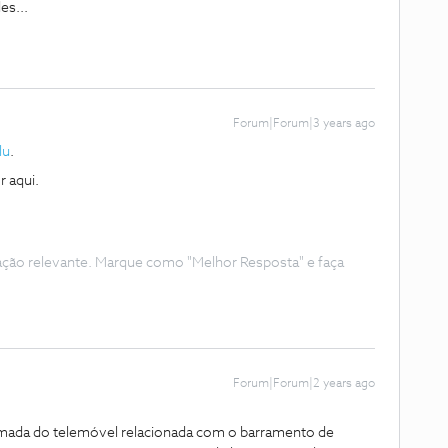
es...
Forum|Forum|3 years ago
lu
.
r aqui.
ação relevante. Marque como "Melhor Resposta" e faça
Forum|Forum|2 years ago
amada do telemóvel relacionada com o barramento de