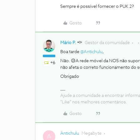
Sempre é possível fornecer o PUK 2?
Gosto
Mário P.
Gestor da comunidade
Boa tarde
@Antichulu
,
Não. 😥A rede móvel da NOS não suporta
+6
não afeta o correto funcionamento do s
Obrigado
Ajude a comunidade a encontrar inform
"Like" nos melhores comentários.
Gosto
Antichulu
Megabyte
A