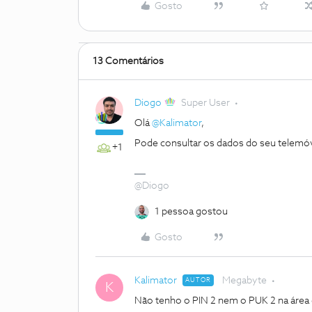
Gosto
13 Comentários
Diogo
Super User
Olá
@Kalimator
,
Pode consultar os dados do seu telemóv
+1
@Diogo
1 pessoa gostou
Gosto
Kalimator
Megabyte
AUTOR
K
Não tenho o PIN 2 nem o PUK 2 na área d