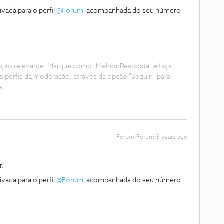
vada para o perfil
@Fórum
acompanhada do seu número
ação relevante. Marque como "Melhor Resposta" e faça
s perfis da moderação, através da opção "Seguir", para
s.
Forum|Forum|3 years ago
r.
vada para o perfil
@Fórum
acompanhada do seu número