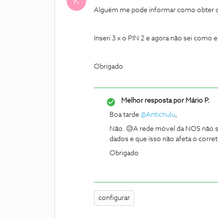
K
Alguém me pode informar como obter 
Inseri 3 x o PIN 2 e agora não sei como 
Obrigado
Melhor resposta por
Mário P.
Boa tarde
@Antichulu
,
Não. 😥A rede móvel da NOS não su
dados e que isso não afeta o corre
Obrigado
configurar