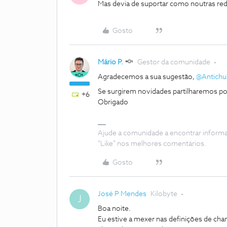
Mas devia de suportar como noutras red
Gosto
Mário P.
Gestor da comunidade
Agradecemos a sua sugestão,
@Antichu
Se surgirem novidades partilharemos po
+6
Obrigado
Ajude a comunidade a encontrar inform
"Like" nos melhores comentários.
Gosto
José P Mendes
Kilobyte
J
Boa noite.
Eu estive a mexer nas definições de ch