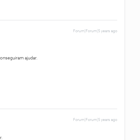
Forum|Forum|5 years ago
conseguiram ajudar.
Forum|Forum|5 years ago
r.