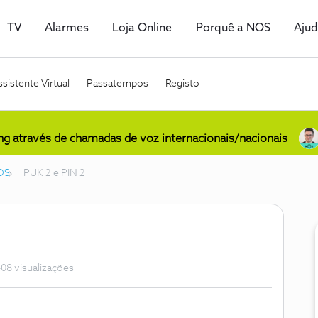
TV
Alarmes
Loja Online
Porquê a NOS
Aju
sistente Virtual
Passatempos
Registo
ing através de chamadas de voz internacionais/nacionais
OS
PUK 2 e PIN 2
08 visualizações