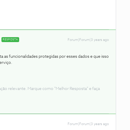
RESPOSTA
Forum|Forum|3 years ago
 as funcionalidades protegidas por esses dados e que isso
erviço.
ação relevante. Marque como "Melhor Resposta" e faça
Forum|Forum|3 years ago