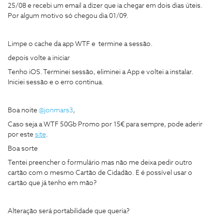
25/08 e recebi um email a dizer que ia chegar em dois dias úteis.
Por algum motivo só chegou dia 01/09.
Limpe o cache da app WTF e termine a sessão.
depois volte a iniciar
Tenho iOS. Terminei sessão, eliminei a App e voltei a instalar.
Iniciei sessão e o erro continua.
Boa noite
@jonmars3
,
Caso seja a WTF 50Gb Promo por 15€ para sempre, pode aderir
por este
site
.
Boa sorte
Tentei preencher o formulário mas não me deixa pedir outro
cartão com o mesmo Cartão de Cidadão. E é possível usar o
cartão que já tenho em mão?
Alteração será portabilidade que queria?