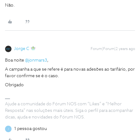
Não.
Jorge C
Forum|Forum|2 years ago
Boa noite
@jonmars3
,
A campanha a que se refere é para novas adesões ao tarifário, por
favor confirme se é o caso.
Obrigado
Ajude a comunidade do Fórum NOS com “Likes” e “Melhor
Resposta” nas soluções mais úteis. Siga o perfil para acompanhar
dicas, ajuda e novidades do Fórum NOS.
1 pessoa gostou
J