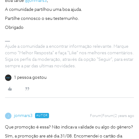
Boa tarde
@jonmars3
,
A comunidade partilhou uma boa ajuda.
Partilhe connosco o seu testemunho.
Obrigado
Ajude a comunidade a encontrar informação relevante. Marque
como "Melhor Resposta" e faça "Like" nos melhores comentários.
Siga os perfis da moderação, através da opção "Seguir", para estar
sempre a par das ultimas novidades.
1 pessoa gostou
jonmars3
AUTOR
Forum|Forum|2 years ago
J
Que promoção é essa? Não indicava validade ou algo do gênero?
SIm, a promoção are até dia 31/08. Encomendei o cartão dia