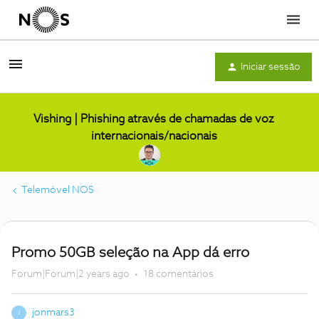
Menu
Iniciar sessão
Vishing | Phishing através de chamadas de voz
internacionais/nacionais
Telemóvel NOS
Promo 50GB seleção na App dá erro
Forum|Forum|2 years ago
18 comentários
jonmars3
J