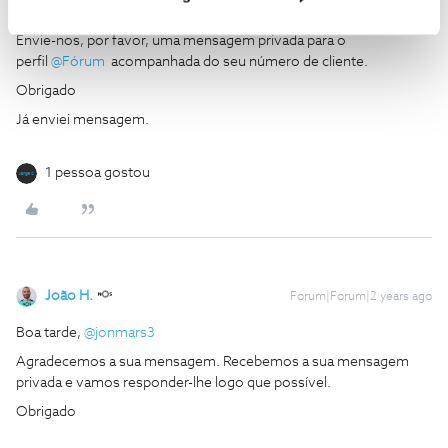
oportunidade de ajudar.
Envie-nos, por favor, uma mensagem privada para o
perfil
@Fórum
acompanhada do seu número de cliente.
Obrigado
Já enviei mensagem.
1 pessoa gostou
João H.
Forum|Forum|2 years ago
Boa tarde,
@jonmars3
Agradecemos a sua mensagem. Recebemos a sua mensagem
privada e vamos responder-lhe logo que possível.
Obrigado