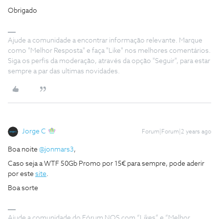
Obrigado
Ajude a comunidade a encontrar informação relevante. Marque
como "Melhor Resposta" e faça "Like" nos melhores comentários.
Siga os perfis da moderação, através da opção "Seguir", para estar
sempre a par das ultimas novidades.
Jorge C
Forum|Forum|2 years ago
Boa noite
@jonmars3
,
Caso seja a WTF 50Gb Promo por 15€ para sempre, pode aderir
por este
site
.
Boa sorte
Ajude a comunidade do Fórum NOS com “Likes” e “Melhor