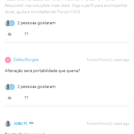
Resposta” nas soluções mais úteis. Siga o perfil para acompanhar
dicas, ajuda e novidades do Fórum NOS.
2 pessoas gostaram
J
DalleyBorges
Forum|Forum|2 years ago
D
Alteração será portabilidade que queria?
2 pessoas gostaram
J
João H.
Forum|Forum|2 years ago