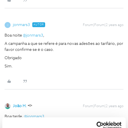
jonmars3
AUTOR
Forum|Forum|2 years ago
J
Boa noite
@jonmars3
,
A campanha a que se refere é para novas adesões ao tarifário, por
favor confirme se é o caso.
Obrigado
Sim.
João H.
Forum|Forum|2 years ago
Boa tarde,
@jonmars3
Lamentamos a situação que descreve. Dê-nos, por favor,