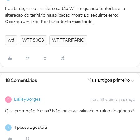
Boa tarde, encomendei o cartão WTF e quando tentei fazer a
alteração do tarifário na aplicação mostra o seguinte erro:
Ocorreu um erro. Por favor tenta mais tarde.
wtf
WTF 50GB
WTF TARIFÁRIO
Mais antigos primeiro
18 Comentários
DalleyBorges
Forum|Forum|2 years ago
D
Que promoção é essa? Não indicava validade ou algo do gênero?
1 pessoa gostou
J