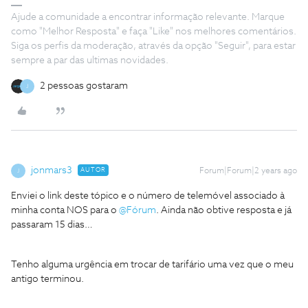
Ajude a comunidade a encontrar informação relevante. Marque
como "Melhor Resposta" e faça "Like" nos melhores comentários.
Siga os perfis da moderação, através da opção "Seguir", para estar
sempre a par das ultimas novidades.
2 pessoas gostaram
J
jonmars3
AUTOR
Forum|Forum|2 years ago
J
Enviei o link deste tópico e o número de telemóvel associado à
minha conta NOS para o
@Fórum
. Ainda não obtive resposta e já
passaram 15 dias…
Tenho alguma urgência em trocar de tarifário uma vez que o meu
antigo terminou.