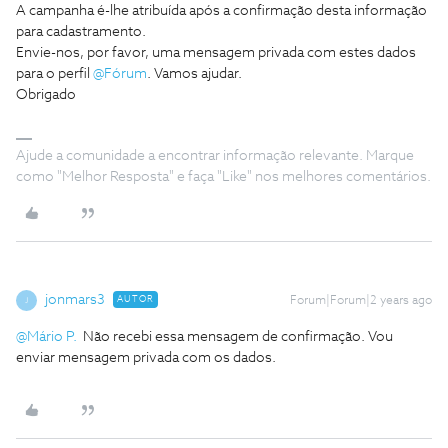
A campanha é-lhe atribuída após a confirmação desta informação
para cadastramento.
Envie-nos, por favor, uma mensagem privada com estes dados
para o perfil
@Fórum
. Vamos ajudar.
Obrigado
Ajude a comunidade a encontrar informação relevante. Marque
como "Melhor Resposta" e faça "Like" nos melhores comentários.
jonmars3
AUTOR
Forum|Forum|2 years ago
J
@Mário P.
Não recebi essa mensagem de confirmação. Vou
enviar mensagem privada com os dados.