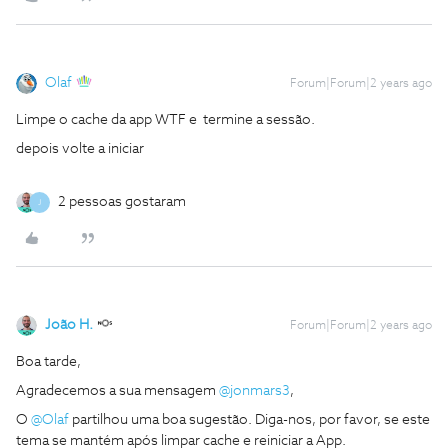
Olaf
Forum|Forum|2 years ago
Limpe o cache da app WTF e termine a sessão.
depois volte a iniciar
2 pessoas gostaram
J
João H.
Forum|Forum|2 years ago
Boa tarde,
Agradecemos a sua mensagem
@jonmars3
,
O
@Olaf
partilhou uma boa sugestão. Diga-nos, por favor, se este
tema se mantém após limpar cache e reiniciar a App.