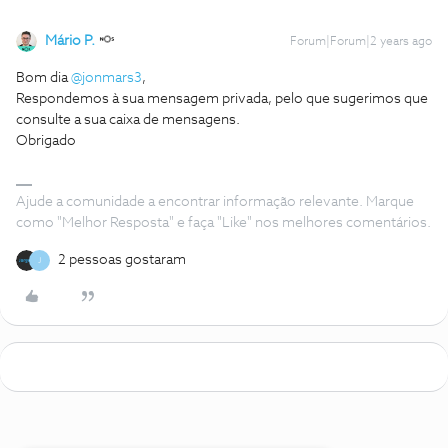
Mário P.
Forum|Forum|2 years ago
Bom dia
@jonmars3
,
Respondemos à sua mensagem privada, pelo que sugerimos que
consulte a sua caixa de mensagens.
Obrigado
Ajude a comunidade a encontrar informação relevante. Marque
como "Melhor Resposta" e faça "Like" nos melhores comentários.
2 pessoas gostaram
J