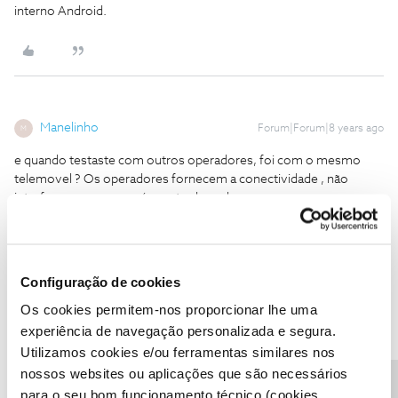
interno Android.
Manelinho
Forum|Forum|8 years ago
M
e quando testaste com outros operadores, foi com o mesmo
telemovel ? Os operadores fornecem a conectividade , não
interferem com o que é mostrado no browser.
Configuração de cookies
Os cookies permitem-nos proporcionar lhe uma
Miguel Guedes
AUTOR
Forum|Forum|8 years ago
M
experiência de navegação personalizada e segura.
Sim, quando tentei aceder com outros operadores (como e o
Utilizamos cookies e/ou ferramentas similares nos
caso agora), foi sempre com o mesmo equipamento; apenas o
nossos websites ou aplicações que são necessários
SIM mudou.
para o seu bom funcionamento técnico (cookies