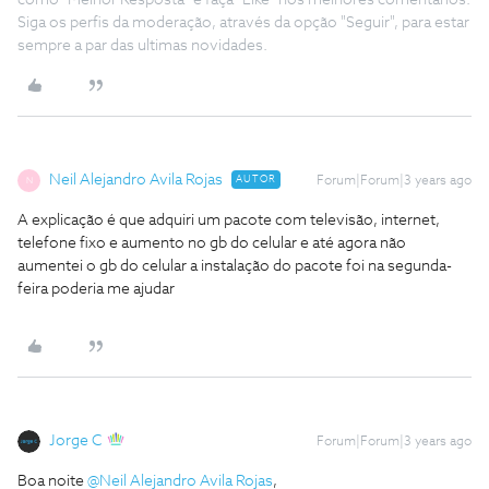
como "Melhor Resposta" e faça "Like" nos melhores comentários.
Siga os perfis da moderação, através da opção "Seguir", para estar
sempre a par das ultimas novidades.
Neil Alejandro Avila Rojas
AUTOR
Forum|Forum|3 years ago
N
A explicação é que adquiri um pacote com televisão, internet,
telefone fixo e aumento no gb do celular e até agora não
aumentei o gb do celular a instalação do pacote foi na segunda-
feira poderia me ajudar
Jorge C
Forum|Forum|3 years ago
Boa noite
@Neil Alejandro Avila Rojas
,