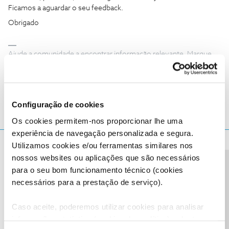
Ficamos a aguardar o seu feedback.
Obrigado
Ajude a comunidade a encontrar informação relevante. Marque
como "Melhor Resposta" e faça "Like" nos melhores comentários.
2 pessoas gostaram
Configuração de cookies
Os cookies permitem-nos proporcionar lhe uma
experiência de navegação personalizada e segura.
Jorge C
Utilizamos cookies e/ou ferramentas similares nos
Forum|Forum|3 years ago
nossos websites ou aplicações que são necessários
O moderador facultou uma opção mais rápida ao sugerir que use
Precisa de ajuda?
para o seu bom funcionamento técnico (cookies
USSD ligando *111#
necessários para a prestação de serviço).
Deverá obter um resultado semelhante a este.
Caso aceite, poderemos utilizar cookies para analisar
informação estatística (cookies de analítica), adaptar