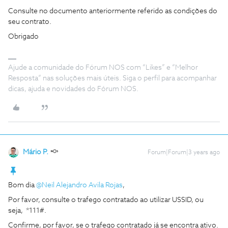
Consulte no documento anteriormente referido as condições do
seu contrato.
Obrigado
Ajude a comunidade do Fórum NOS com “Likes” e “Melhor
Resposta” nas soluções mais úteis. Siga o perfil para acompanhar
dicas, ajuda e novidades do Fórum NOS.
Mário P.
Forum|Forum|3 years ago
Bom dia
@Neil Alejandro Avila Rojas
,
Por favor, consulte o trafego contratado ao utilizar USSID, ou
seja, *111#.
Confirme, por favor, se o trafego contratado já se encontra ativo.