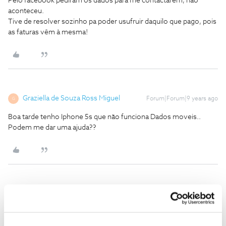
Pelo facebook pediram os dados para me contactarem, não
aconteceu.
Tive de resolver sozinho pa poder usufruir daquilo que pago, pois
as faturas vêm à mesma!
Graziella de Souza Ross Miguel
Forum|Forum|9 years ago
G
Boa tarde tenho Iphone 5s que não funciona Dados moveis..
Podem me dar uma ajuda??
Anonymous
Forum|Forum|9 years ago
A
Está a ligar correctamente os dados móveis no telemóvel?