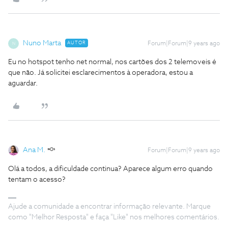
Nuno Marta
AUTOR
Forum|Forum|9 years ago
N
Eu no hotspot tenho net normal, nos cartões dos 2 telemoveis é
que não. Já solicitei esclarecimentos à operadora, estou a
aguardar.
Ana M.
Forum|Forum|9 years ago
Olá a todos, a dificuldade continua? Aparece algum erro quando
tentam o acesso?
Ajude a comunidade a encontrar informação relevante. Marque
como "Melhor Resposta" e faça "Like" nos melhores comentários.