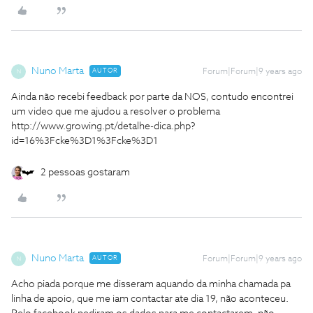
Nuno Marta
AUTOR
Forum|Forum|9 years ago
N
Ainda não recebi feedback por parte da NOS, contudo encontrei
um video que me ajudou a resolver o problema
http://www.growing.pt/detalhe-dica.php?
id=16%3Fcke%3D1%3Fcke%3D1
2 pessoas gostaram
Nuno Marta
AUTOR
Forum|Forum|9 years ago
N
Acho piada porque me disseram aquando da minha chamada pa
linha de apoio, que me iam contactar ate dia 19, não aconteceu.