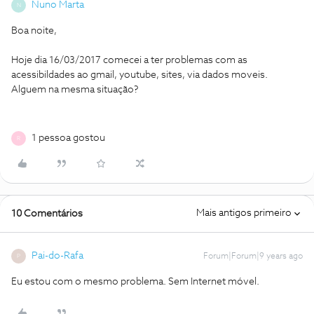
Nuno Marta
N
Boa noite,
Hoje dia 16/03/2017 comecei a ter problemas com as
acessibildades ao gmail, youtube, sites, via dados moveis.
Alguem na mesma situação?
1 pessoa gostou
R
Mais antigos primeiro
10 Comentários
Pai-do-Rafa
Forum|Forum|9 years ago
P
Eu estou com o mesmo problema. Sem Internet móvel.