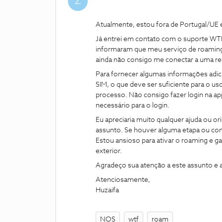
Z
Atualmente, estou fora de Portugal/UE
Já entrei em contato com o suporte WT
informaram que meu serviço de roaming 
ainda não consigo me conectar a uma r
Para fornecer algumas informações adici
SIM, o que deve ser suficiente para o u
processo. Não consigo fazer login na a
necessário para o login.
Eu apreciaria muito qualquer ajuda ou o
assunto. Se houver alguma etapa ou conf
Estou ansioso para ativar o roaming e 
exterior.
Agradeço sua atenção a este assunto e 
Atenciosamente,
Huzaifa
NOS
wtf
roam