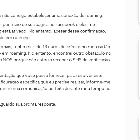
 e não consigo estabelecer uma conexão de roaming.
F por meio de sua página no Facebook e eles me
está ativado. No entanto, apesar dessa confirmação,
ede em roaming.
onais, tenho mais de 13 euros de crédito no meu cartão
so em roaming. No entanto, encontrei outro obstáculo no
pp NOS porque não estou a receber o SMS de verificação
rientação que você possa fornecer para resolver este
iguração específica que eu precise realizar, informe-me.
garantir uma comunicação perfeita durante meu tempo no
aguardo sua pronta resposta.