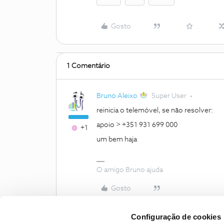
Gosto
1 Comentário
Bruno Aleixo
Super User
reinicia o telemóvel, se não resolver:
apoio > +351 931 699 000
+1
um bem haja
O amigo Bruno ajuda
Gosto
Configuração de cookies