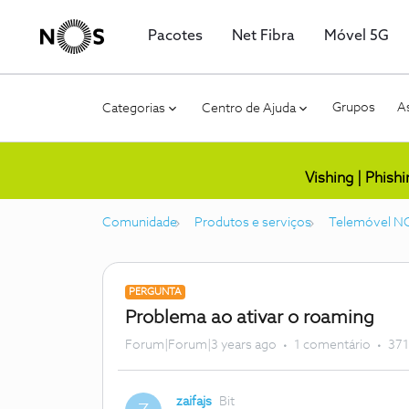
Pacotes
Net Fibra
Móvel 5G
Grupos
As
Categorias
Centro de Ajuda
Vishing | Phish
Comunidade
Produtos e serviços
Telemóvel N
PERGUNTA
Problema ao ativar o roaming
Forum|Forum|3 years ago
1 comentário
371
zaifajs
Bit