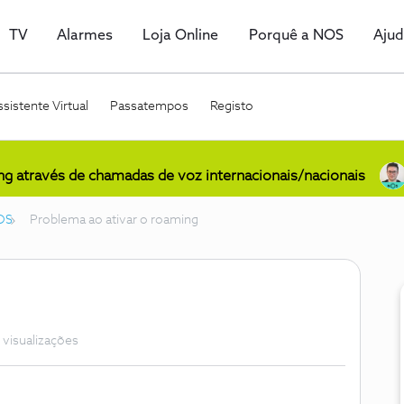
TV
Alarmes
Loja Online
Porquê a NOS
Aju
sistente Virtual
Passatempos
Registo
ing através de chamadas de voz internacionais/nacionais
OS
Problema ao ativar o roaming
 visualizações