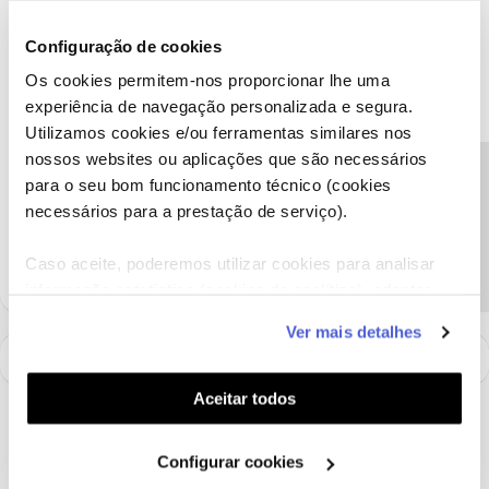
disponíveis para consulta
aqui
, onde encontrará opções sem
fidelização.
Configuração de cookies
No entanto, em regra, para usufruir de campanhas e não ter
Os cookies permitem-nos proporcionar lhe uma
custos de ativação e de intervenção é aplicado o período de
experiência de navegação personalizada e segura.
permanência.
Utilizamos cookies e/ou ferramentas similares nos
Obrigado
nossos websites ou aplicações que são necessários
Precisa de ajuda?
para o seu bom funcionamento técnico (cookies
necessários para a prestação de serviço).
Ajude a comunidade a encontrar informação relevante. Marque
como "Melhor Resposta" e faça "Like" nos melhores comentários.
Caso aceite, poderemos utilizar cookies para analisar
informação estatística (cookies de analítica), adaptar
este serviço às suas preferências e apresentar-lhe
Ver mais detalhes
funcionalidades (cookies de personalização e
funcionalidade) e adaptar anúncios aos seus interesses
(cookies de publicidade personalizada). Pode gerir a
Aceitar todos
utilização dos cookies clicando em "
Configurar
Cookies
".
Configurar cookies