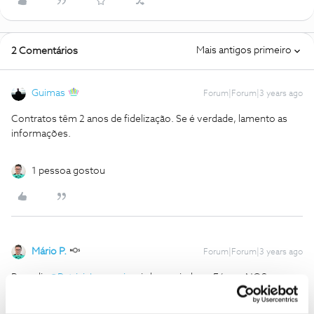
Mais antigos primeiro
2 Comentários
Guimas
Forum|Forum|3 years ago
Contratos têm 2 anos de fidelização. Se é verdade, lamento as
informações.
1 pessoa gostou
Mário P.
Forum|Forum|3 years ago
Bom dia
@PatriciaIannuzzi
, seja bem-vinda ao Fórum NOS.
Disponibilizamos ofertas sem qualquer fidelização, para os
clientes que optem por essa modalidade. As nossas ofertas estão