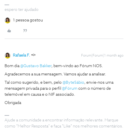
espero ter ajudado
1 pessoa gostou
Rafaela F.
Forum|Forum|1 month ago
Bom dia ​
@Gustavo Bakker
, bem-vindo ao Fórum NOS.
Agradecemos a sua mensagem. Vamos ajudar a analisar.
Tal como sugerido, e bem, pelo ​
@ByteSábio
, envie-nos uma
mensagem privada para o perfil ​
@Fórum
com o número de
telemóvel em causa e o NIF associado.
Obrigada
Ajude a comunidade a encontrar informação relevante. Marque
como "Melhor Resposta" e faça "Like" nos melhores comentários.