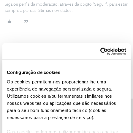
Siga os perfis da moderação, através da opção "Seguir", para estar
sempre a par das últimas novidades.
Gustavo Bakker
AUTOR
Forum|Forum|1 month ago
G
@ByteSábio
​
@Rafaela F.
Obrigado, enviei agora a mensagem para ​
@Fórum
Configuração de cookies
1 pessoa gostou
Os cookies permitem-nos proporcionar lhe uma
experiência de navegação personalizada e segura.
Utilizamos cookies e/ou ferramentas similares nos
nossos websites ou aplicações que são necessários
Precisa de ajuda?
para o seu bom funcionamento técnico (cookies
Rafaela F.
Forum|Forum|1 month ago
necessários para a prestação de serviço).
Boa tarde ​
@Gustavo Bakker
,
Caso aceite, poderemos utilizar cookies para analisar