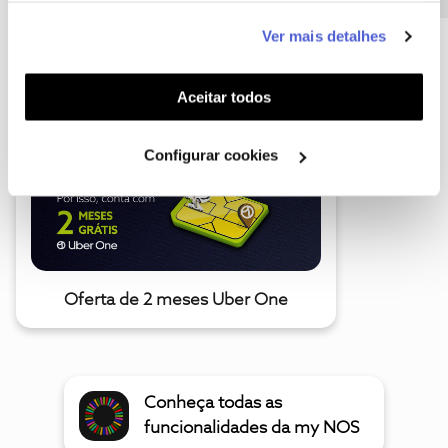
este serviço às suas preferências e apresentar-lhe
Ver mais detalhes
funcionalidades (cookies de personalização e
A poupança que COMBINA
funcionalidade) e adaptar anúncios aos seus interesses
(cookies de publicidade personalizada). Pode gerir a
Aceitar todos
utilização dos cookies clicando em "
Configurar
Cookies
".
Configurar cookies
Oferta de 2 meses Uber One
Conheça todas as
funcionalidades da my NOS