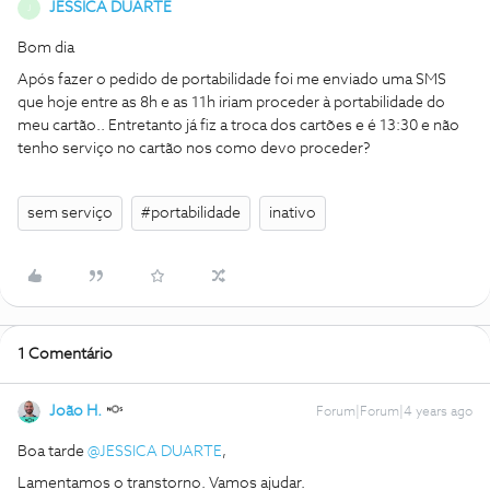
JESSICA DUARTE
J
Bom dia
Após fazer o pedido de portabilidade foi me enviado uma SMS
que hoje entre as 8h e as 11h iriam proceder à portabilidade do
meu cartão.. Entretanto já fiz a troca dos cartões e é 13:30 e não
tenho serviço no cartão nos como devo proceder?
sem serviço
#portabilidade
inativo
1 Comentário
João H.
Forum|Forum|4 years ago
Boa tarde
@JESSICA DUARTE
,
Lamentamos o transtorno. Vamos ajudar.