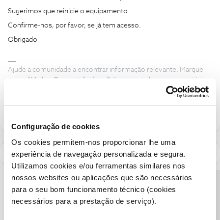
Sugerimos que reinicie o equipamento.
Confirme-nos, por favor, se já tem acesso.
Obrigado
Ajude a comunidade a encontrar informação relevante. Marque
como "Melhor Resposta" e faça "Like" nos melhores comentários.
Siga os perfis da moderação, através da opção "Seguir", para estar
sempre a par das ultimas novidades.
Configuração de cookies
Os cookies permitem-nos proporcionar lhe uma
experiência de navegação personalizada e segura.
Utilizamos cookies e/ou ferramentas similares nos
nossos websites ou aplicações que são necessários
Precisa de ajuda?
para o seu bom funcionamento técnico (cookies
necessários para a prestação de serviço).