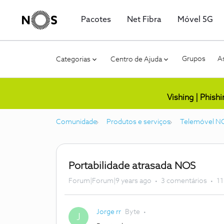
Pacotes
Net Fibra
Móvel 5G
Grupos
As
Categorias
Centro de Ajuda
Vishing | Phish
Comunidade
Produtos e serviços
Telemóvel N
Portabilidade atrasada NOS
Forum|Forum|9 years ago
3 comentários
11
Jorge rr
Byte
J