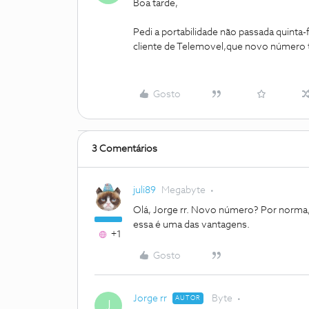
Boa tarde,
Pedi a portabilidade não passada quinta-
cliente de Telemovel,que novo número te
Gosto
3 Comentários
juli89
Megabyte
Olá, Jorge rr. Novo número? Por norma
essa é uma das vantagens.
+1
Gosto
Jorge rr
Byte
AUTOR
J