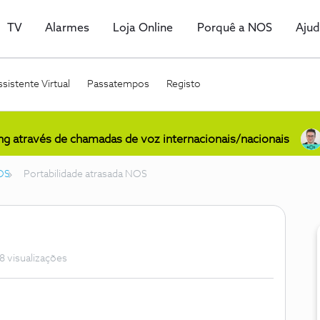
TV
Alarmes
Loja Online
Porquê a NOS
Aju
sistente Virtual
Passatempos
Registo
ing através de chamadas de voz internacionais/nacionais
OS
Portabilidade atrasada NOS
8 visualizações