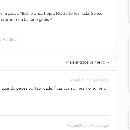
feira para a MEO, e ainda hoje a NÓS não fez nada. Senso
rei no meu tarifário grátis ?
Partilhar
Mais antigos primeiro
Forum|Forum|9 years ago
, quando pedes portabilidade, ficas com o mesmo número,
Forum|Forum|9 years ago