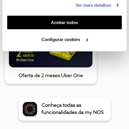
este serviço às suas preferências e apresentar-lhe
Ver mais detalhes
A poupança que COMBINA
funcionalidades (cookies de personalização e
funcionalidade) e adaptar anúncios aos seus interesses
(cookies de publicidade personalizada). Pode gerir a
Aceitar todos
utilização dos cookies clicando em "
Configurar
Cookies
".
Configurar cookies
Oferta de 2 meses Uber One
Conheça todas as
funcionalidades da my NOS