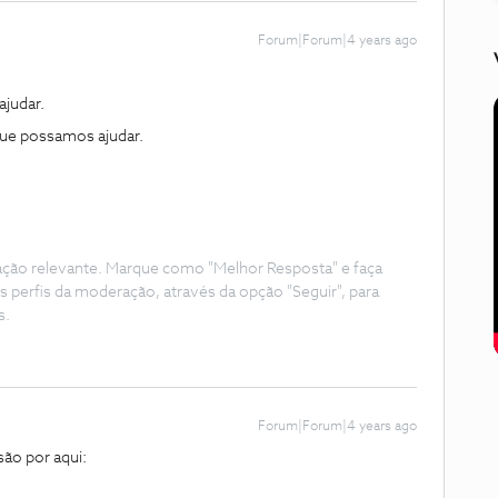
Forum|Forum|4 years ago
judar.
 que possamos ajudar.
ação relevante. Marque como "Melhor Resposta" e faça
s perfis da moderação, através da opção "Seguir", para
s.
Forum|Forum|4 years ago
são por aqui: