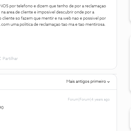
e NOS por telefono e dizem que tenho de por a reclamaçao
 na area de cliente e imposivel descubrir onde por a
 cliente so fazem que mentir e na web nao e possivel por
com uma politica de reclamaçao tao ma e tao mentirosa.
Partilhar
Mais antigos primeiro
Forum|Forum|4 years ago
90