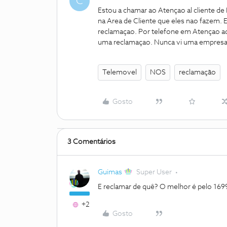
C
Estou a chamar ao Atençao al cliente d
na Area de Cliente que eles nao fazem. E
reclamaçao. Por telefone em Atençao ao
uma reclamaçao. Nunca vi uma empresa 
Telemovel
NOS
reclamação
Gosto
3 Comentários
Guimas
Super User
E reclamar de quê? O melhor é pelo 169
+2
Gosto