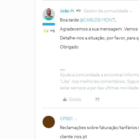
João H.
Gestor da comunidade
Boa tarde
@CARLOS MONT
,
Agradecemos a sua mensagem. Vamos a
+6
Detalhe-nos a situação, por favor, para
Obrigado
Ajude a comunidade a encontrar inform
"Like" nos melhores comentários. Siga o
estar sempre a par das ultimas novidade
Gosto
CP001
Reclamações sobre faturação/tarifários 
cliente.nos.pt