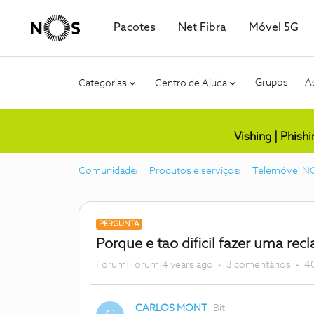
Pacotes
Net Fibra
Móvel 5G
Grupos
As
Categorias
Centro de Ajuda
Vishing | Phish
Comunidade
Produtos e serviços
Telemóvel N
PERGUNTA
Porque e tao dificil fazer uma r
Forum|Forum|4 years ago
3 comentários
40
CARLOS MONT
Bit