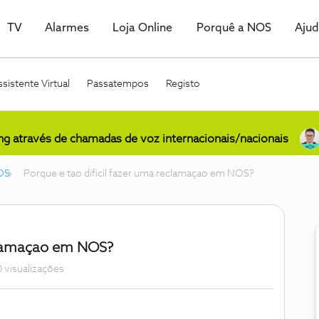
TV
Alarmes
Loja Online
Porquê a NOS
Aju
sistente Virtual
Passatempos
Registo
ing através de chamadas de voz internacionais/nacionais
OS
Porque e tao dificil fazer uma reclamaçao em NOS?
eclamaçao em NOS?
 visualizações