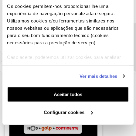
Os cookies permitem-nos proporcionar lhe uma
experiência de navegação personalizada e segura.
Ajude a comunidade a encontrar informação relevante. Marque
Utilizamos cookies e/ou ferramentas similares nos
como "Melhor Resposta" e faça "Like" nos melhores comentários.
nossos websites ou aplicações que são necessários
Siga os perfis da moderação, através da opção "Seguir", para estar
Precisa de ajuda?
para o seu bom funcionamento técnico (cookies
sempre a par das ultimas novidades.
necessários para a prestação de serviço).
Caso aceite, poderemos utilizar cookies para analisar
informação estatística (cookies de analítica), adaptar
este serviço às suas preferências e apresentar-lhe
Ver mais detalhes
funcionalidades (cookies de personalização e
funcionalidade) e adaptar anúncios aos seus interesses
(cookies de publicidade personalizada). Pode gerir a
Aceitar todos
utilização dos cookies clicando em "
Configurar
Cookies
".
Configurar cookies