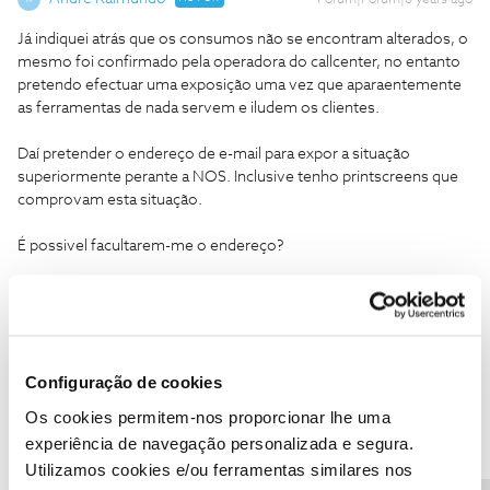
Forum|Forum|6 years ago
Já indiquei atrás que os consumos não se encontram alterados, o
mesmo foi confirmado pela operadora do callcenter, no entanto
pretendo efectuar uma exposição uma vez que aparaentemente
as ferramentas de nada servem e iludem os clientes.
Daí pretender o endereço de e-mail para expor a situação
superiormente perante a NOS. Inclusive tenho printscreens que
comprovam esta situação.
É possivel facultarem-me o endereço?
Configuração de cookies
Tiago C.
Forum|Forum|6 years ago
Os cookies permitem-nos proporcionar lhe uma
Bem-vindo ao Fórum NOS,
@Andre Raimundo
.
experiência de navegação personalizada e segura.
Utilizamos cookies e/ou ferramentas similares nos
Para o conseguirmos ajudar, pedimos que nos envie uma