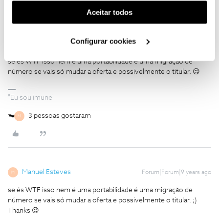
(cookies de publicidade personalizada). Pode gerir a
Aceitar todos
utilização dos cookies clicando em "
Configurar
Cookies
".
Configurar cookies
Bond Girl
Forum|Forum|9 years ago
se és WTF isso nem é uma portabilidade é uma migração de
número se vais só mudar a oferta e possivelmente o titular. 😉
"Eu sou imune"
3 pessoas gostaram
M
Manuel Esteves
Forum|Forum|9 years ago
M
se és WTF isso nem é uma portabilidade é uma migração de
número se vais só mudar a oferta e possivelmente o titular. ;)
Thanks 😉