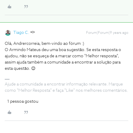
Tiago C.
Forum|Forum|9 years ago
Olá, Andrercorreia, bem-vindo ao fórum :)
O Armindo Mateus deu uma boa sugestão. Se esta resposta o
ajudou, não se esqueça de a marcar como "Melhor resposta",
assim ajuda também a comunidade a encontrar a solução para
esta questão. 😉
Ajude a comunidade a encontrar informação relevante. Marque
como "Melhor Resposta" e faça "Like" nos melhores comentários.
1 pessoa gostou