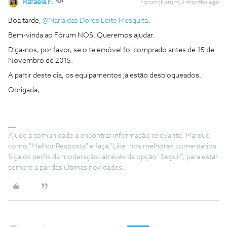
Rafaela F.
Forum|Forum|3 months ago
Boa tarde, ​
@Maria das Dores Leite Mesquita
.
Bem-vinda ao Fórum NOS. Queremos ajudar.
Diga-nos, por favor, se o telemóvel foi comprado antes de 15 de
Novembro de 2015.
A partir deste dia, os equipamentos já estão desbloqueados.
Obrigada,
Ajude a comunidade a encontrar informação relevante. Marque
como "Melhor Resposta" e faça "Like" nos melhores comentários.
Siga os perfis da moderação, através da opção "Seguir", para estar
sempre a par das últimas novidades.