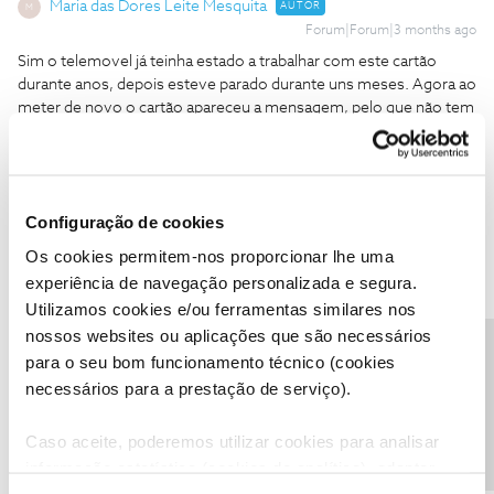
Maria das Dores Leite Mesquita
AUTOR
M
Forum|Forum|3 months ago
Sim o telemovel já teinha estado a trabalhar com este cartão
durante anos, depois esteve parado durante uns meses. Agora ao
meter de novo o cartão apareceu a mensagem, pelo que não tem
lógica.
Configuração de cookies
Os cookies permitem-nos proporcionar lhe uma
Rafaela F.
Forum|Forum|3 months ago
experiência de navegação personalizada e segura.
Utilizamos cookies e/ou ferramentas similares nos
Agradecemos o seu feedback, ​
@Maria das Dores Leite Mesquita
.
nossos websites ou aplicações que são necessários
Envie-nos, por favor, o contribuinte associado ao serviço por
Precisa de ajuda?
para o seu bom funcionamento técnico (cookies
mensagem privada para o perfil ​
@Fórum
.
necessários para a prestação de serviço).
Partilhe com a comunidade caso surja alguma outra questão.
Estamos sempre disponíveis para ajudar.
Caso aceite, poderemos utilizar cookies para analisar
Obrigada,
informação estatística (cookies de analítica), adaptar