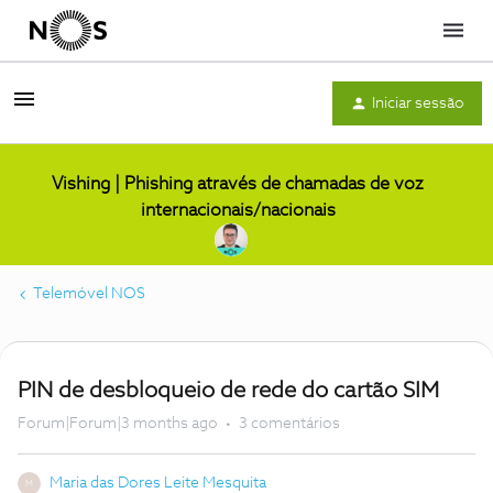
Menu
Iniciar sessão
Vishing | Phishing através de chamadas de voz
internacionais/nacionais
Telemóvel NOS
PIN de desbloqueio de rede do cartão SIM
Forum|Forum|3 months ago
3 comentários
Maria das Dores Leite Mesquita
M