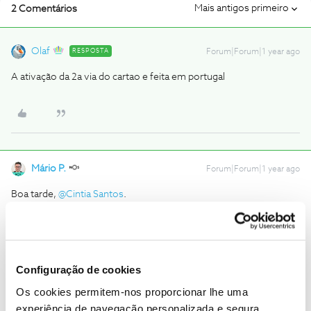
Mais antigos primeiro
2 Comentários
Olaf
RESPOSTA
Forum|Forum|1 year ago
A ativação da 2a via do cartao e feita em portugal
Mário P.
Forum|Forum|1 year ago
Boa tarde, ​
@Cintia Santos
.
Lamentamos a situação.
@Olaf
deu uma boa ajuda.
A 1.ª ativação do cartão SIM ou a sua versão digital tem de ser em
território nacional.
Obrigado,
Configuração de cookies
Os cookies permitem-nos proporcionar lhe uma
experiência de navegação personalizada e segura.
Ajude a comunidade a encontrar informação relevante. Marque