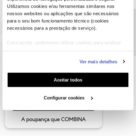
Utilizamos cookies e/ou ferramentas similares nos
como "Melhor Resposta" e faça "Like" nos melhores comentários.
nossos websites ou aplicações que são necessários
Precisa de ajuda?
para o seu bom funcionamento técnico (cookies
necessários para a prestação de serviço).
Caso aceite, poderemos utilizar cookies para analisar
informação estatística (cookies de analítica), adaptar
este serviço às suas preferências e apresentar-lhe
Ver mais detalhes
funcionalidades (cookies de personalização e
funcionalidade) e adaptar anúncios aos seus interesses
(cookies de publicidade personalizada). Pode gerir a
Aceitar todos
utilização dos cookies clicando em "
Configurar
Cookies
".
Configurar cookies
A poupança que COMBINA