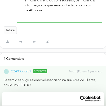
em como o enviou com sucesso, bem como a
informaçao de que sera contactada no prazo
de 48 horas.
fatura
1 Comentário
C24XXXX201
RESPOSTA
Forum|Forum|8 years ago
C
Se tem o serviço Telemovel associado na sua Area de Cliente,
envie um PEDIDO.
ÁREA DE CLIENTE
> Os meus serviços > (Telemovel) Gerir
Serviço > Pedidos > Enviar pedido > Faturas e Pagamentos >
Faturas > Pedir