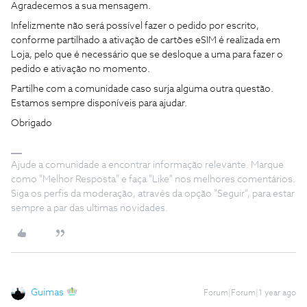
Agradecemos a sua mensagem.
Infelizmente não será possível fazer o pedido por escrito,
conforme partilhado a ativação de cartões eSIM é realizada em
Loja, pelo que é necessário que se desloque a uma para fazer o
pedido e ativação no momento.
Partilhe com a comunidade caso surja alguma outra questão.
Estamos sempre disponíveis para ajudar.
Obrigado
Ajude a comunidade a encontrar informação relevante. Marque
como "Melhor Resposta" e faça "Like" nos melhores comentários.
Siga os perfis da moderação, através da opção "Seguir", para estar
sempre a par das ultimas novidades.
Guimas
Forum|Forum|1 year ago