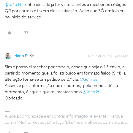
@João H.
Tenho ideia de já ter visto clientes a receber os códigos
QR por correio e fazem eles a ativação. Acho que SÓ em loja era
no inicio do serviço
Mário P.
Forum|Forum|1 year ago
Sim é possível receber por correio, desde que seja o 1.º envio, a
partir do momento que já foi atribuído em formato físico (SIM), a
alteração torna-se um pedido de 2.ª via, ​
@Guimas
.
Assim, e pela informação que dispomos, pelo menos até ao
momento, é aquela que foi prestada pelo ​
@João H.
.
Obrigado,
Ajude a comunidade a encontrar informação relevante. Marque
como "Melhor Resposta" e faça "Like" nos melhores comentários.