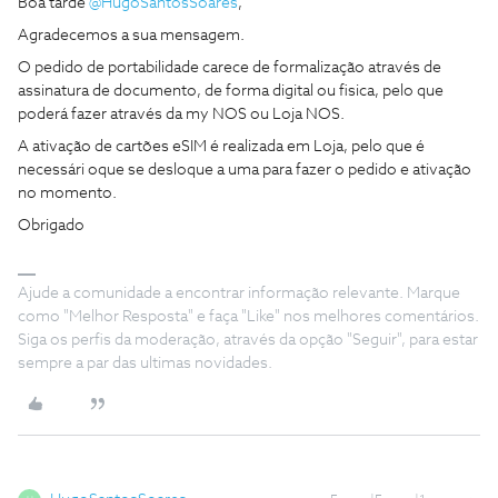
Boa tarde ​
@HugoSantosSoares
,
Agradecemos a sua mensagem.
O pedido de portabilidade carece de formalização através de
assinatura de documento, de forma digital ou fisica, pelo que
poderá fazer através da my NOS ou Loja NOS.
A ativação de cartões eSIM é realizada em Loja, pelo que é
necessári oque se desloque a uma para fazer o pedido e ativação
no momento.
Obrigado
Ajude a comunidade a encontrar informação relevante. Marque
como "Melhor Resposta" e faça "Like" nos melhores comentários.
Siga os perfis da moderação, através da opção "Seguir", para estar
sempre a par das ultimas novidades.