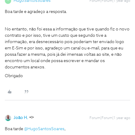
HugoSantosSoares
Forum|Forum|1 year ago
H
Boa tarde e agradeço a resposta.
No entanto, não foi essa a informação que tive quando fiz o novo
contrato e por isso, tive um custo que segundo tive a
informação, era desnecessário pois poderiam ter enviado logo
em E-Sim e por isso, agradeço um canal ou e-mail, para que eu
possa fazer a mesma, pois já dei imensas voltas ao site, e não
encontro um local onde possa escrever e mandar os
documentos anexos.
Obrigado
João H.
Forum|Forum|1 year ago
Boa tarde ​
@HugoSantosSoares
,