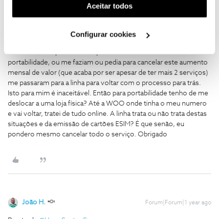
como na 2f me disseram, liguei para a linha para tratar do
(cookies de publicidade personalizada). Pode gerir a
Aceitar todos
processo dela e recebo a informação que a linha não faz
utilização dos cookies clicando em "
Configurar
portabilidade, só em loja, tal como pedir os cartões ESim, algo
Cookies
".
que na chamada que ficou gravada, me disseram que pela linha
Configurar cookies
tratavam de tudo. Pior é que como disse que estava gravada a
chamada e sei que não era o primeiro a fazer assim a
portabilidade, ou me faziam ou pedia para cancelar este aumento
mensal de valor (que acaba por ser apesar de ter mais 2 serviços)
me passaram para a linha para voltar com o processo para trás.
Isto para mim é inaceitável. Então para portabilidade tenho de me
deslocar a uma loja física? Até a WOO onde tinha o meu numero
e vai voltar, tratei de tudo online. A linha trata ou não trata destas
situações e da emissão de cartões ESIM? É que senão, eu
pondero mesmo cancelar todo o serviço. Obrigado
João H.
Forum|Forum|1 year ago