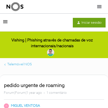
Menu
Iniciar sessão
Vishing | Phishing através de chamadas de voz
internacionais/nacionais
Telemóvel NOS
pedido urgente de roaming
Forum|Forum|1 year ago
1 comentário
MIGUEL VENTOSA
M