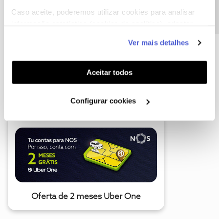
Caso aceite, poderemos utilizar cookies para analisar
informação estatística (cookies de analítica), adaptar
este serviço às suas preferências e apresentar-lhe
Ver mais detalhes
funcionalidades (cookies de personalização e
funcionalidade) e adaptar anúncios aos seus interesses
(cookies de publicidade personalizada). Pode gerir a
Aceitar todos
A poupança que COMBINA
utilização dos cookies clicando em "
Configurar
Cookies
".
Configurar cookies
Oferta de 2 meses Uber One