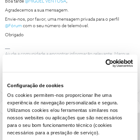
Boa tarde ​
@MIGUEL VENTOSA
,
Agradecemos a sua mensagem.
Envie-nos, por favor, uma mensagem privada para o perfil ​
@Fórum
com o seu número de telemóvel.
Obrigado
Ajude a comunidade a encontrar informação relevante. Marque
como "Melhor Resposta" e faça "Like" nos melhores comentários.
Siga os perfis da moderação, através da opção "Seguir", para estar
sempre a par das ultimas novidades.
Configuração de cookies
Os cookies permitem-nos proporcionar lhe uma
experiência de navegação personalizada e segura.
Utilizamos cookies e/ou ferramentas similares nos
nossos websites ou aplicações que são necessários
Precisa de ajuda?
para o seu bom funcionamento técnico (cookies
necessários para a prestação de serviço).